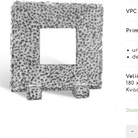
VPC 
Prim
ur
d
Veli
180 
Kva
Dost
-