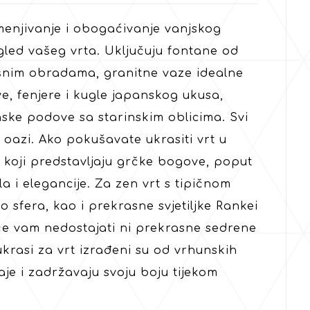
menjivanje i obogaćivanje vanjskog
gled vašeg vrta. Uključuju fontane od
šnim obradama, granitne vaze idealne
e, fenjere i kugle japanskog ukusa,
ke podove sa starinskim oblicima. Svi
 oazi. Ako pokušavate ukrasiti vrt u
ve koji predstavljaju grčke bogove, poput
a i elegancije. Za zen vrt s tipičnom
 sfera, kao i prekrasne svjetiljke Rankei
će vam nedostajati ni prekrasne sedrene
krasi za vrt izrađeni su od vrhunskih
je i zadržavaju svoju boju tijekom