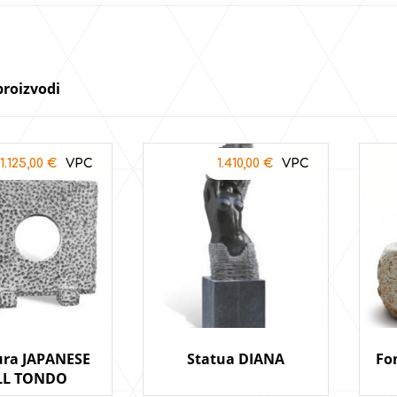
proizvodi
1.125,00
€
1.410,00
€
ura JAPANESE
Statua DIANA
Fo
LL TONDO