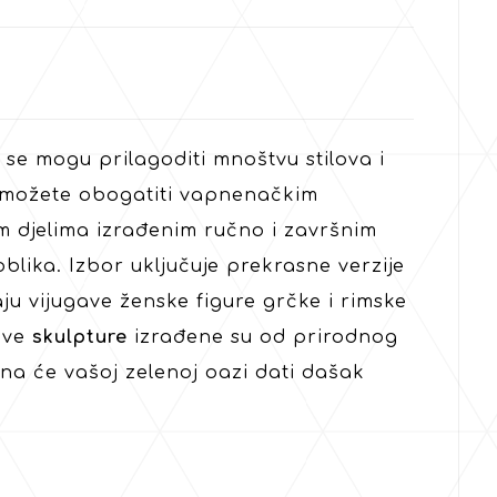
 se mogu prilagoditi mnoštvu stilova i
t možete obogatiti vapnenačkim
nim djelima izrađenim ručno i završnim
blika. Izbor uključuje prekrasne verzije
aju vijugave ženske figure grčke i rimske
 Sve
skulpture
izrađene su od prirodnog
a će vašoj zelenoj oazi dati dašak