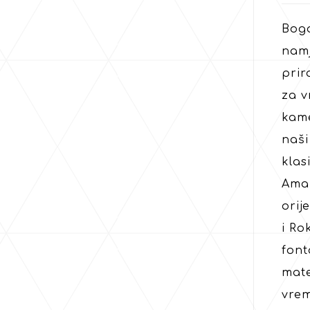
Boga
namj
prir
za v
kame
naši
klas
Amaz
orij
i Ro
font
mate
vre