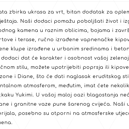
ta zbirka ukrasa za vrt, bitan dodatak za ople
eštaja. Naši dodaci pomažu poboljšati život i iz
odnog kamena u raznim oblicima, bojama i zavr
rtove i terase, ručno izrađene vapnenačke kipov
ne klupe izrađene u urbanim sredinama i betons
 dodaci dat će karakter i osobnost vašoj zelenoj
ičnom stilu, možete upotrijebiti poprsja ili kipo
one i Diane, što će dati naglasak eruditskog stil
entalnom atmosferom, međutim, imat ćete nekoliko
kkaku Yukimi. U vašoj maloj oazi blagostanja ne
ane i granitne vaze pune šarenog cvijeća. Naši u
rijala, posebno su otporni na atmosferske utjeca
mena.