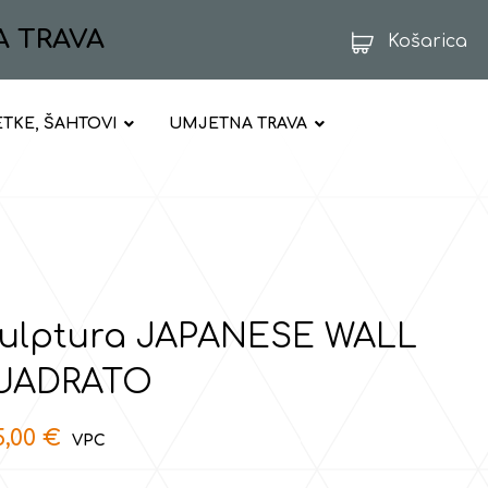
A TRAVA
Košarica
ETKE, ŠAHTOVI
UMJETNA TRAVA
ulptura JAPANESE WALL
UADRATO
5,00
€