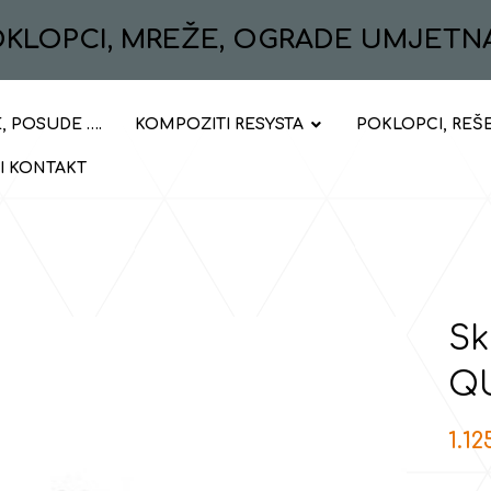
POKLOPCI, MREŽE, OGRADE UMJETN
, POSUDE ….
KOMPOZITI RESYSTA
POKLOPCI, REŠ
 I KONTAKT
Sk
Q
1.12