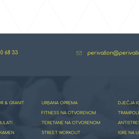
20 68 33
perivallon@perivall
R & GRANIT
URBANA OPREMA
DJEČJA I
FITNESS NA OTVORENOM
TRAMPOLI
NULATI
TERETANE NA OTVORENOM
ANTISTRE
 KAMEN
STREET WORKOUT
IGRE NA U