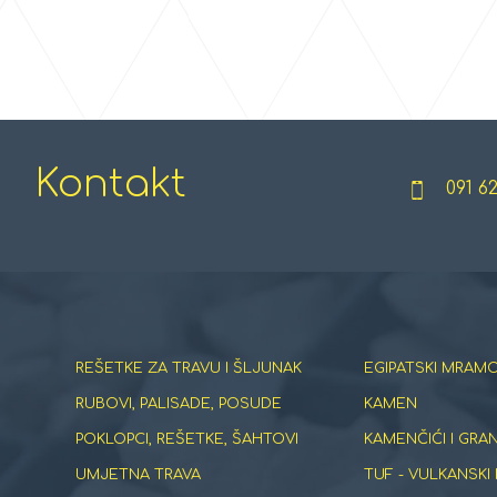
Kontakt
091 6
REŠETKE ZA TRAVU I ŠLJUNAK
EGIPATSKI MRAMO
RUBOVI, PALISADE, POSUDE
KAMEN
POKLOPCI, REŠETKE, ŠAHTOVI
KAMENČIĆI I GRA
UMJETNA TRAVA
TUF - VULKANSKI