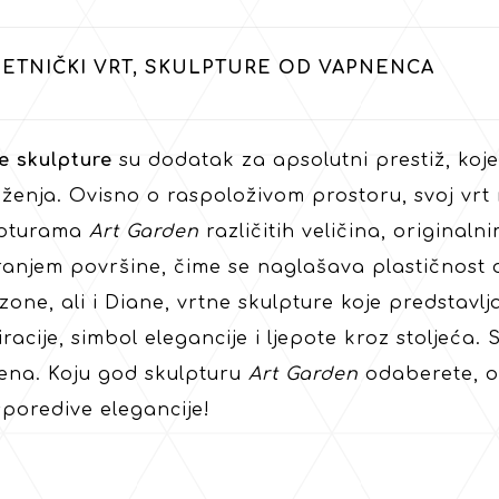
ETNIČKI VRT, SKULPTURE OD VAPNENCA
e skulpture
su dodatak za apsolutni prestiž, koje
ženja. Ovisno o raspoloživom prostoru, svoj vr
lpturama
Art Garden
različitih veličina, original
ranjem površine, čime se naglašava plastičnost o
one, ali i Diane, vrtne skulpture koje predstavlj
iracije, simbol elegancije i ljepote kroz stoljeća.
na. Koju god skulpturu
Art Garden
odaberete, on
poredive elegancije!