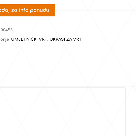
daj za info ponudu
000453
orije:
UMJETNIČKI VRT
,
UKRASI ZA VRT