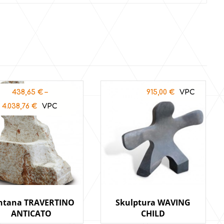
438,65
€
–
915,00
€
4.038,76
€
ntana TRAVERTINO
Skulptura WAVING
ANTICATO
CHILD