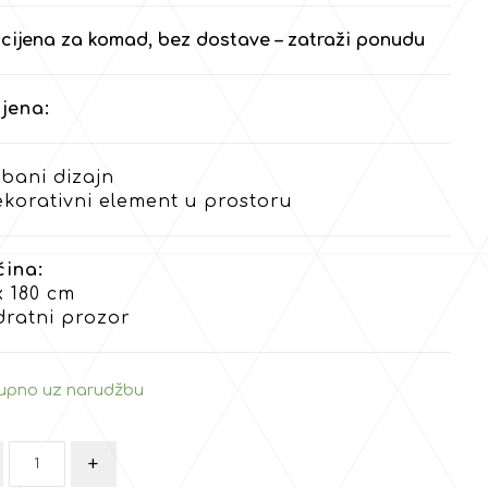
cijena za komad, bez dostave – zatraži ponudu
jena:
bani dizajn
ekorativni element u prostoru
čina:
x 180 cm
dratni prozor
upno uz narudžbu
+