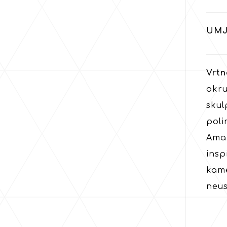
UMJ
Vrtn
okru
sku
poli
Amaz
insp
kame
neus