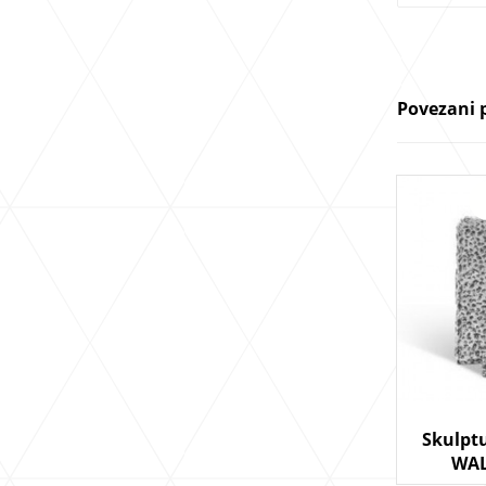
Povezani 
Skulpt
WA