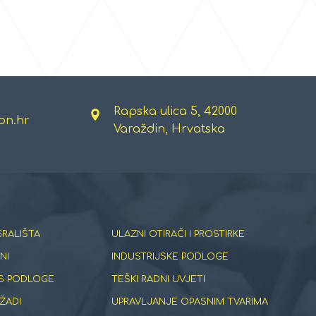
Rapska ulica 5, 42000
on.hr
Varaždin, Hrvatska
GRALIŠTA
ULAZNI OTIRAČI I PROSTIRKE
NI
INDUSTRIJSKE PODLOGE
S PODLOGE
TEŠKI RADNI UVJETI
ŽADI
UPRAVLJANJE OPASNIM TVARIMA