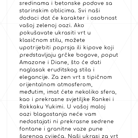
sredinama i betonske podove sa
starinskim oblicima. Svi naši
dodaci dat će karakter i osobnost
vašoj zelenoj oazi. Ako
pokušavate ukrasiti vrt u
klasičnom stilu, možete
upotrijebiti poprsja ili kipove koji
predstavljaju grčke bogove, poput
Amazone i Diane, što će dati
naglasak eruditskog stila i
elegancije. Za zen vrt s tipičnom
orijentalnom atmosferom,
međutim, imat ćete nekoliko sfera,
kao i prekrasne svjetiljke Rankei i
Rokkaku Yukimi. U vašoj maloj
oazi blagostanja neće vam
nedostajati ni prekrasne sedrene
fontane i granitne vaze pune
šarenog cvijeća. Naši ukrasi za vrt