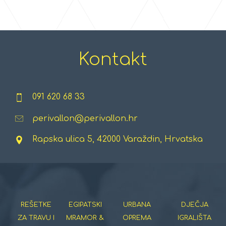
Kontakt
091 620 68 33
perivallon@perivallon.hr
Rapska ulica 5, 42000 Varaždin, Hrvatska
REŠETKE
EGIPATSKI
URBANA
DJEČJA
ZA TRAVU I
MRAMOR &
OPREMA
IGRALIŠTA