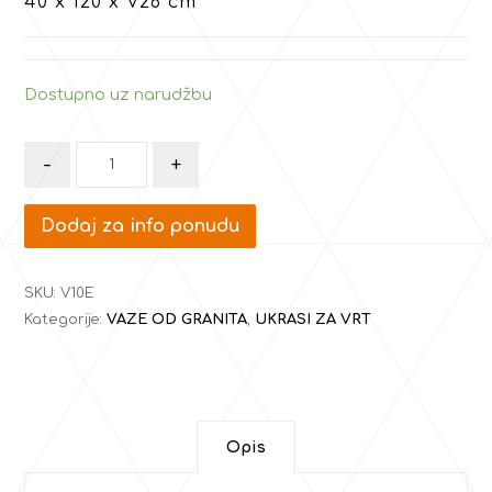
40 x 120 x V26 cm
Dostupno uz narudžbu
-
+
Dodaj za info ponudu
SKU:
V10E
Kategorije:
VAZE OD GRANITA
,
UKRASI ZA VRT
Opis