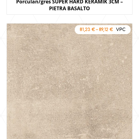
Porculan/gres SUPER HARD KERAMIK 3CM –
PIETRA BASALTO
81,23
€
–
89,12
€