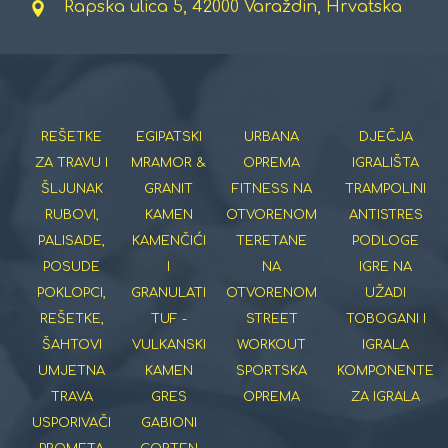
Rapska ulica 5, 42000 Varaždin, Hrvatska
REŠETKE
EGIPATSKI
URBANA
DJEČJA
ZA TRAVU I
MRAMOR &
OPREMA
IGRALIŠTA
ŠLJUNAK
GRANIT
FITNESS NA
TRAMPOLINI
RUBOVI,
KAMEN
OTVORENOM
ANTISTRES
PALISADE,
KAMENČIĆI
TERETANE
PODLOGE
POSUDE
I
NA
IGRE NA
POKLOPCI,
GRANULATI
OTVORENOM
UŽADI
REŠETKE,
TUF -
STREET
TOBOGANI I
ŠAHTOVI
VULKANSKI
WORKOUT
IGRALA
UMJETNA
KAMEN
SPORTSKA
KOMPONENTE
TRAVA
GRES
OPREMA
ZA IGRALA
USPORIVAČI
GABIONI