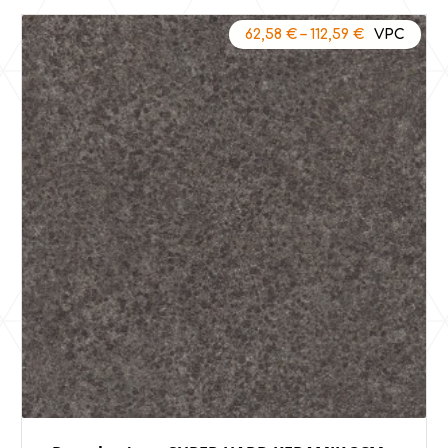
62,58
€
–
112,59
€