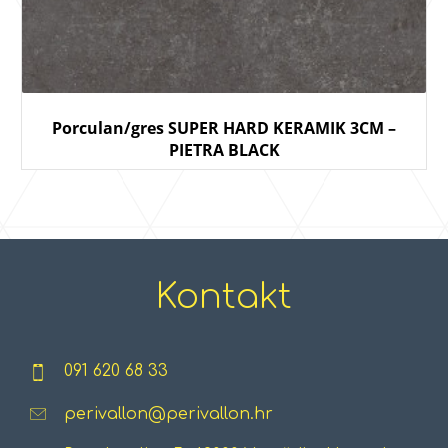
Porculan/gres SUPER HARD KERAMIK 3CM –
PIETRA BLACK
Kontakt
091 620 68 33
perivallon@perivallon.hr