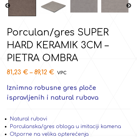
Porculan/gres SUPER
HARD KERAMIK 3CM –
PIETRA OMBRA
81,23
€
–
89,12
€
Iznimno robusne gres ploče
ispravljenih i natural rubova
Natural rubovi
Porculanska/gres obloga u imitaciji kamena
Otporne na velika opterećenja