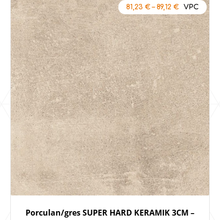
81,23
€
–
89,12
€
Porculan/gres SUPER HARD KERAMIK 3CM –