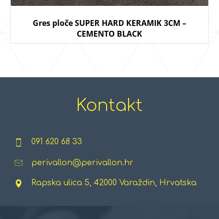
Gres ploče SUPER HARD KERAMIK 3CM –
CEMENTO BLACK
Kontakt
091 620 68 33
perivallon@perivallon.hr
Rapska ulica 5, 42000 Varaždin, Hrvatska