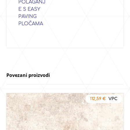
POLAGANJ
E S EASY
PAVING
PLOČAMA
Povezani proizvodi
112,59
€