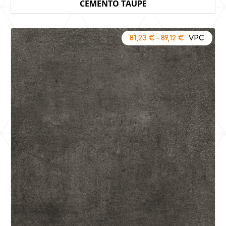
CEMENTO TAUPE
81,23
€
–
89,12
€