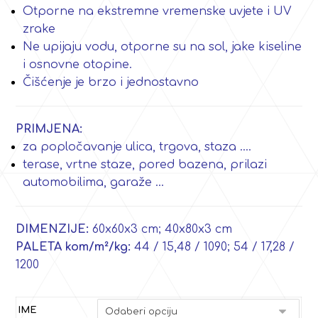
Otporne na ekstremne vremenske uvjete i UV
zrake
Ne upijaju vodu, otporne su na sol, jake kiseline
i osnovne otopine.
Čišćenje je brzo i jednostavno
PRIMJENA:
za popločavanje ulica, trgova, staza ….
terase, vrtne staze, pored bazena, prilazi
automobilima, garaže …
DIMENZIJE:
60x60x3 cm; 40x80x3 cm
PALETA kom/m²/kg:
44 / 15,48 / 1090; 54 / 17,28 /
1200
IME