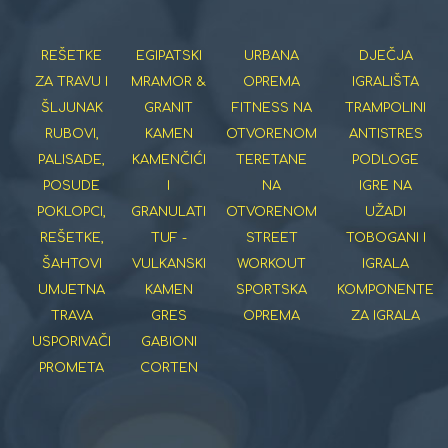
REŠETKE
EGIPATSKI
URBANA
DJEČJA
ZA TRAVU I
MRAMOR &
OPREMA
IGRALIŠTA
ŠLJUNAK
GRANIT
FITNESS NA
TRAMPOLINI
RUBOVI,
KAMEN
OTVORENOM
ANTISTRES
PALISADE,
KAMENČIĆI
TERETANE
PODLOGE
POSUDE
I
NA
IGRE NA
POKLOPCI,
GRANULATI
OTVORENOM
UŽADI
REŠETKE,
TUF -
STREET
TOBOGANI I
ŠAHTOVI
VULKANSKI
WORKOUT
IGRALA
UMJETNA
KAMEN
SPORTSKA
KOMPONENTE
TRAVA
GRES
OPREMA
ZA IGRALA
USPORIVAČI
GABIONI
PROMETA
CORTEN