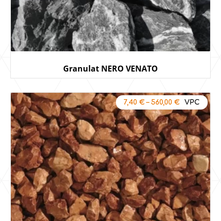
Granulat NERO VENATO
7,40
€
–
560,00
€