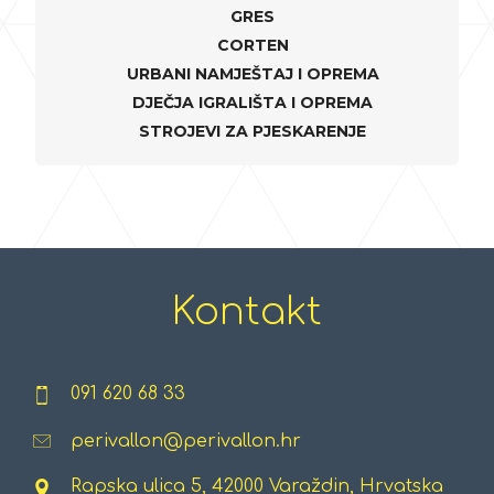
GRES
CORTEN
URBANI NAMJEŠTAJ I OPREMA
DJEČJA IGRALIŠTA I OPREMA
STROJEVI ZA PJESKARENJE
Kontakt
091 620 68 33
perivallon@perivallon.hr
Rapska ulica 5, 42000 Varaždin, Hrvatska