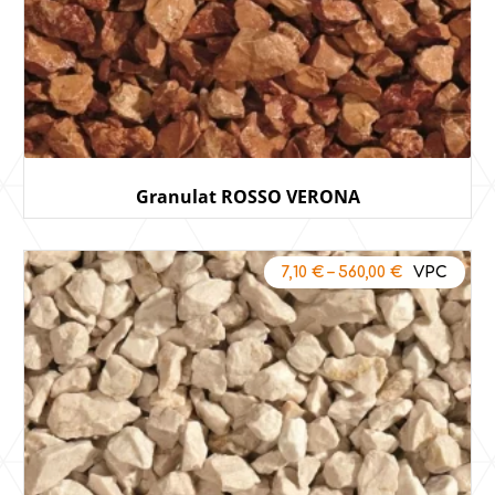
Granulat ROSSO VERONA
7,10
€
–
560,00
€