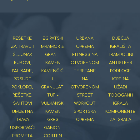
REŠETKE
EGIPATSKI
URBANA
DJEČJA
ZA TRAVU I
MRAMOR &
OPREMA
IGRALIŠTA
ŠLJUNAK
GRANIT
FITNESS NA
TRAMPOLINI
RUBOVI,
KAMEN
OTVORENOM
ANTISTRES
PALISADE,
KAMENČIĆI
TERETANE
PODLOGE
POSUDE
I
NA
IGRE NA
POKLOPCI,
GRANULATI
OTVORENOM
UŽADI
REŠETKE,
TUF -
STREET
TOBOGANI I
ŠAHTOVI
VULKANSKI
WORKOUT
IGRALA
UMJETNA
KAMEN
SPORTSKA
KOMPONENTE
TRAVA
GRES
OPREMA
ZA IGRALA
USPORIVAČI
GABIONI
PROMETA
CORTEN