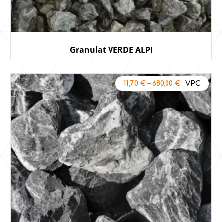
Granulat VERDE ALPI
11,70
€
–
680,00
€