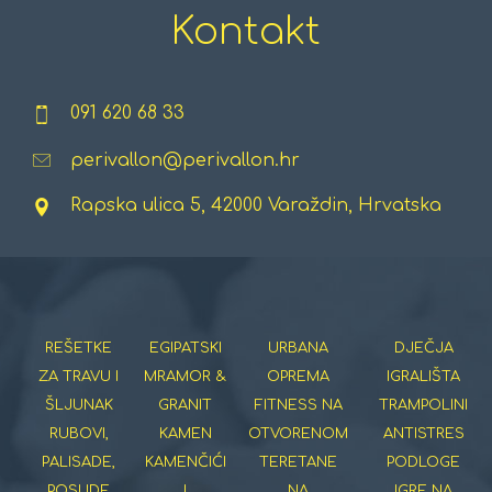
Kontakt
091 620 68 33
perivallon@perivallon.hr
Rapska ulica 5, 42000 Varaždin, Hrvatska
REŠETKE
EGIPATSKI
URBANA
DJEČJA
ZA TRAVU I
MRAMOR &
OPREMA
IGRALIŠTA
ŠLJUNAK
GRANIT
FITNESS NA
TRAMPOLINI
RUBOVI,
KAMEN
OTVORENOM
ANTISTRES
PALISADE,
KAMENČIĆI
TERETANE
PODLOGE
POSUDE
I
NA
IGRE NA