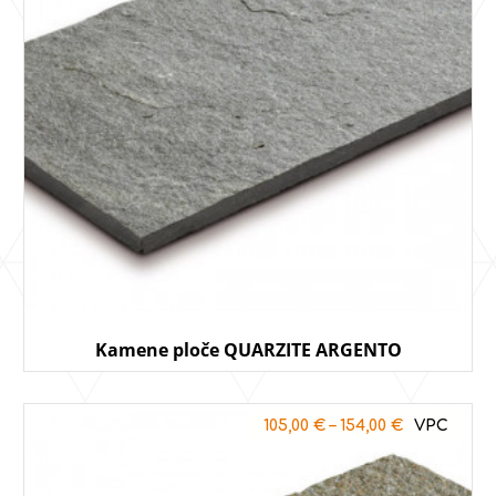
Kamene ploče QUARZITE ARGENTO
105,00
€
–
154,00
€