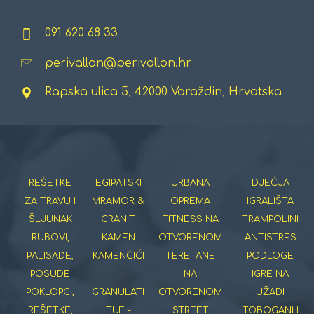
091 620 68 33
perivallon@perivallon.hr
Rapska ulica 5, 42000 Varaždin, Hrvatska
REŠETKE
EGIPATSKI
URBANA
DJEČJA
ZA TRAVU I
MRAMOR &
OPREMA
IGRALIŠTA
ŠLJUNAK
GRANIT
FITNESS NA
TRAMPOLINI
RUBOVI,
KAMEN
OTVORENOM
ANTISTRES
PALISADE,
KAMENČIĆI
TERETANE
PODLOGE
POSUDE
I
NA
IGRE NA
POKLOPCI,
GRANULATI
OTVORENOM
UŽADI
REŠETKE,
TUF -
STREET
TOBOGANI I