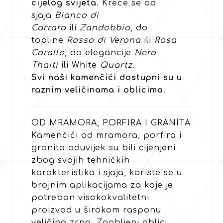
cijelog svijeta
. Kreće se od
sjaja
Bianco di
Carrara
ili
Zandobbio
, do
topline
Rosso di Verona
ili
Rosa
Corallo
, do elegancije
Nero
Thaiti
ili White
Quartz
.
Svi naši kamenčići dostupni su u
raznim veličinama i oblicima
.
OD MRAMORA, PORFIRA I GRANITA
Kamenčići od mramora, porfira i
granita oduvijek su bili cijenjeni
zbog svojih tehničkih
karakteristika i sjaja, koriste se u
brojnim aplikacijama za koje je
potreban visokokvalitetni
proizvod u širokom rasponu
veličina zrna. Zaobljeni oblici