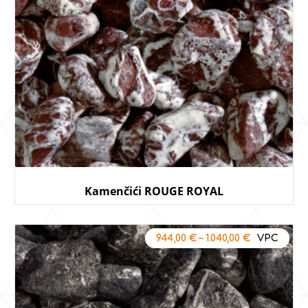
Kamenčići ROUGE ROYAL
944,00
€
–
1.040,00
€