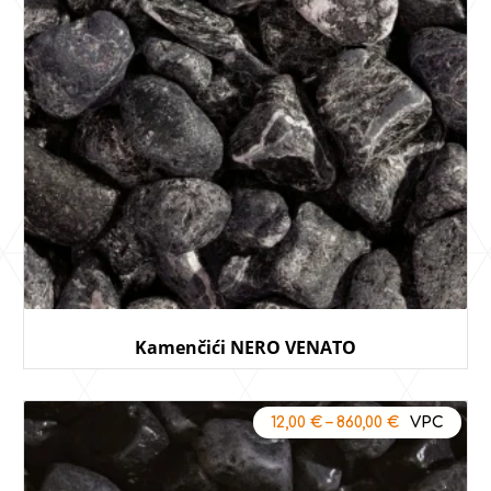
Kamenčići NERO VENATO
12,00
€
–
860,00
€