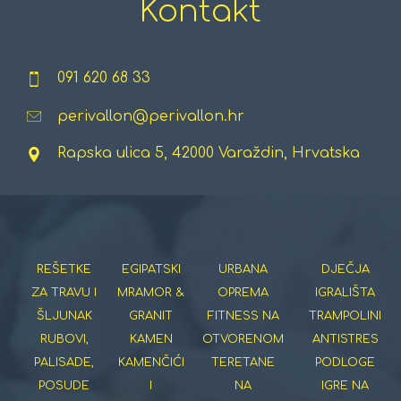
Kontakt
091 620 68 33
perivallon@perivallon.hr
Rapska ulica 5, 42000 Varaždin, Hrvatska
REŠETKE
EGIPATSKI
URBANA
DJEČJA
ZA TRAVU I
MRAMOR &
OPREMA
IGRALIŠTA
ŠLJUNAK
GRANIT
FITNESS NA
TRAMPOLINI
RUBOVI,
KAMEN
OTVORENOM
ANTISTRES
PALISADE,
KAMENČIĆI
TERETANE
PODLOGE
POSUDE
I
NA
IGRE NA