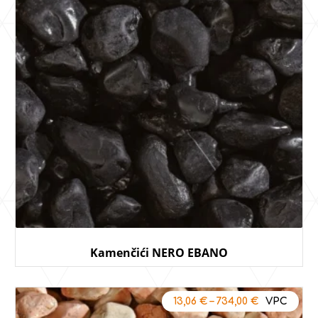
Kamenčići NERO EBANO
13,06
€
–
734,00
€