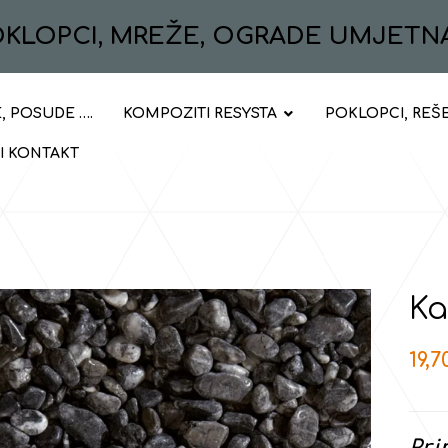
POKLOPCI, MREŽE, OGRADE UMJETN
, POSUDE ….
KOMPOZITI RESYSTA
POKLOPCI, REŠ
 I KONTAKT
Ka
19,
Pri