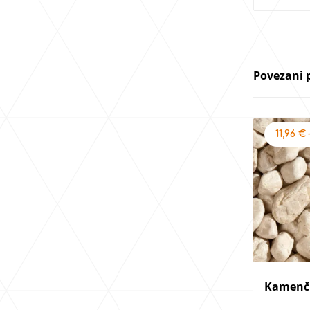
Povezani 
11,96
€
Kamenči