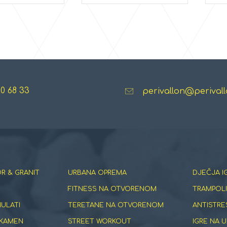
20 68 33
perivallon@perivall
R & GRANIT
URBANA OPREMA
DJEČJA I
FITNESS NA OTVORENOM
TRAMPOLI
NULATI
TERETANE NA OTVORENOM
ANTISTRE
 KAMEN
STREET WORKOUT
IGRE NA U