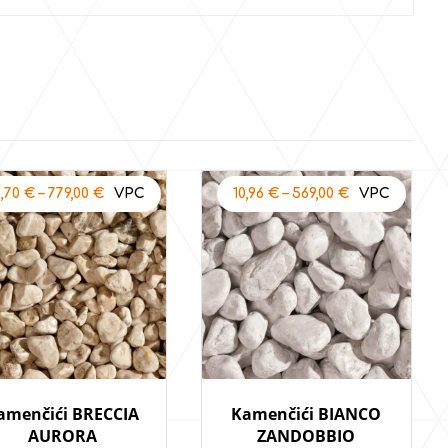
4,70
€
–
779,00
€
10,96
€
–
569,00
€
amenčići BRECCIA
Kamenčići BIANCO
AURORA
ZANDOBBIO