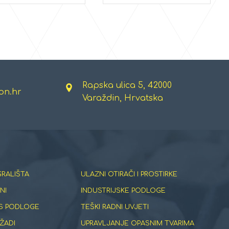
Rapska ulica 5, 42000
on.hr
Varaždin, Hrvatska
GRALIŠTA
ULAZNI OTIRAČI I PROSTIRKE
NI
INDUSTRIJSKE PODLOGE
S PODLOGE
TEŠKI RADNI UVJETI
ŽADI
UPRAVLJANJE OPASNIM TVARIMA