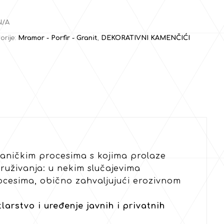
N/A
orije:
Mramor - Porfir - Granit
,
DEKORATIVNI KAMENČIĆI
aničkim procesima s kojima prolaze
ruživanja: u nekim slučajevima
ocesima, obično zahvaljujući erozivnom
larstvo i uređenje javnih i privatnih