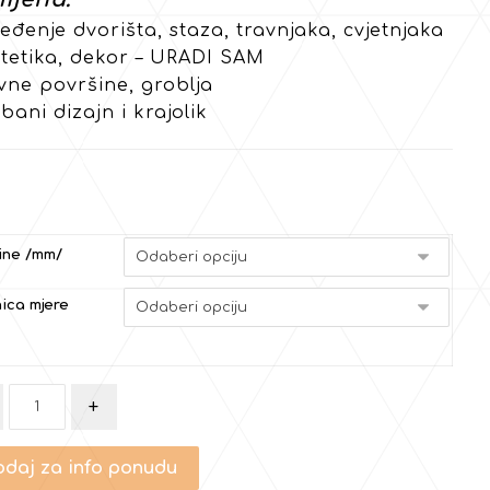
eđenje dvorišta, staza, travnjaka, cvjetnjaka
stetika, dekor – URADI SAM
vne površine, groblja
bani dizajn i krajolik
ine /mm/
ica mjere
+
daj za info ponudu