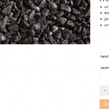
ur
e
ja
ur
Velič
Jedin
-
Do