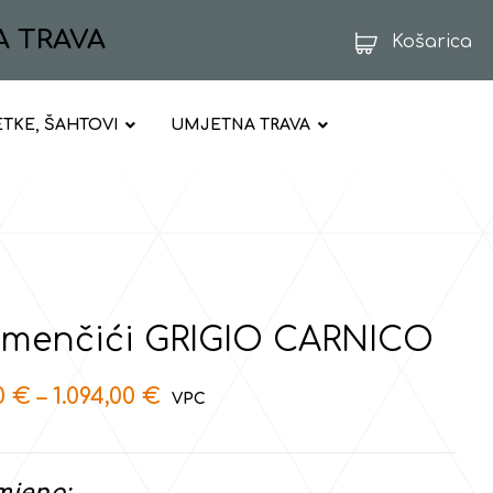
A TRAVA
Košarica
ETKE, ŠAHTOVI
UMJETNA TRAVA
menčići GRIGIO CARNICO
70
€
–
1.094,00
€
mjena: