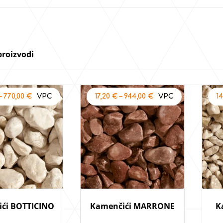
proizvodi
–
770,00
€
17,20
€
–
944,00
€
1
ći BOTTICINO
Kamenčići MARRONE
K