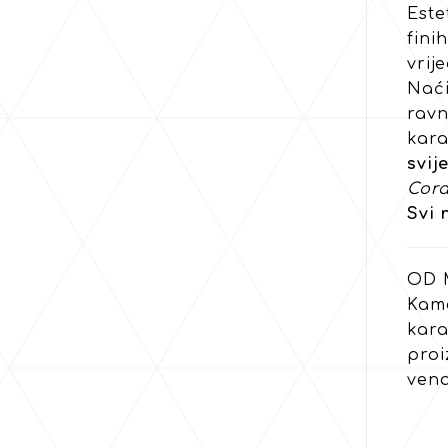
Este
fini
vrij
Naći
ravn
kara
svij
Cora
Svi 
OD 
Kame
kara
proi
vena