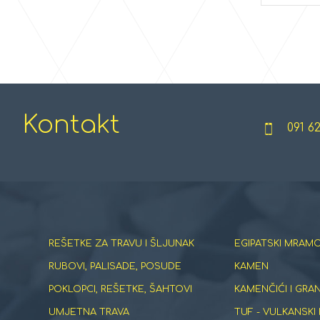
Kontakt
091 6
REŠETKE ZA TRAVU I ŠLJUNAK
EGIPATSKI MRAMO
RUBOVI, PALISADE, POSUDE
KAMEN
POKLOPCI, REŠETKE, ŠAHTOVI
KAMENČIĆI I GRA
UMJETNA TRAVA
TUF - VULKANSKI