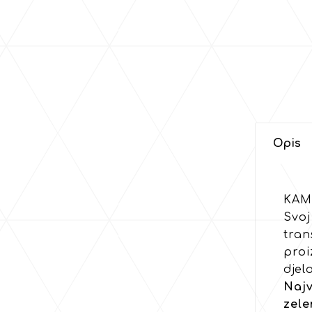
Opis
KAM
Svoj
tran
proi
djel
Najv
zele