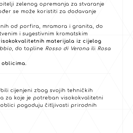
ubitelji zelenog opremanja za stvaranje
ođer se može koristiti za dodavanje
onih od porfira, mramora i granita, do
nstvenim i sugestivnim kromatskim
isokokvalitetnih materijala iz cijelog
bbio
, do topline
Rosso di Verona
ili
Rosa
 oblicima
.
ili cijenjeni zbog svojih tehničkih
ama za koje je potreban visokokvalitetni
blici pogoduju čitljivosti prirodnih