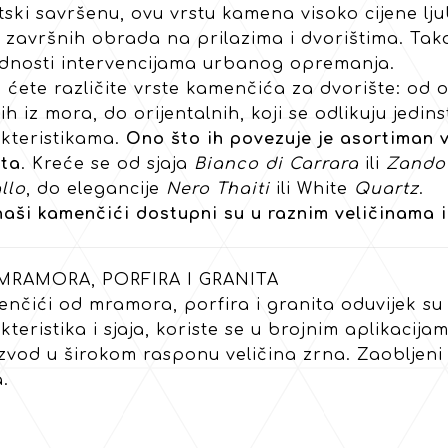
tski savršenu, ovu vrstu kamena visoko cijene lj
h završnih obrada na prilazima i dvorištima. Tak
ednosti intervencijama urbanog opremanja.
 ćete različite vrste kamenčića za dvorište: od 
ih iz mora, do orijentalnih, koji se odlikuju jedi
kteristikama.
Ono što ih povezuje je asortiman v
eta
. Kreće se od sjaja
Bianco di Carrara
ili
Zando
llo
, do elegancije
Nero Thaiti
ili White
Quartz
.
naši kamenčići dostupni su u raznim veličinama i
MRAMORA, PORFIRA I GRANITA
nčići od mramora, porfira i granita oduvijek su b
kteristika i sjaja, koriste se u brojnim aplikacij
zvod u širokom rasponu veličina zrna. Zaobljeni o
.