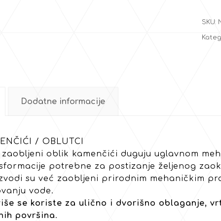
SKU:
Kateg
Dodatne informacije
ENČIĆI / OBLUTCI
 zaobljeni oblik kamenčići duguju uglavnom meh
sformacije potrebne za postizanje željenog zaok
zvodi su već zaobljeni prirodnim mehaničkim pr
ovanju vode.
iše se koriste za ulično i dvorišno oblaganje, vrt
nih površina
.