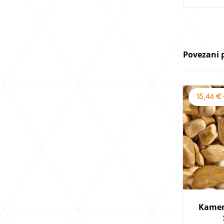
Povezani 
15,46
€
Kamen