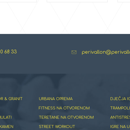
20 68 33
perivallon@perivall
R & GRANIT
URBANA OPREMA
DJEČJA I
FITNESS NA OTVORENOM
TRAMPOLI
NULATI
TERETANE NA OTVORENOM
ANTISTRE
 KAMEN
STREET WORKOUT
IGRE NA U