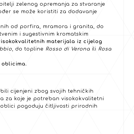
ubitelji zelenog opremanja za stvaranje
ođer se može koristiti za dodavanje
onih od porfira, mramora i granita, do
nstvenim i sugestivnim kromatskim
isokokvalitetnih materijala iz cijelog
bbio
, do topline
Rosso di Verona
ili
Rosa
 oblicima
.
ili cijenjeni zbog svojih tehničkih
ama za koje je potreban visokokvalitetni
blici pogoduju čitljivosti prirodnih