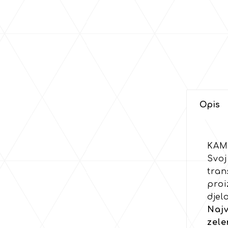
Opis
KAM
Svoj
tran
proi
djel
Najv
zele