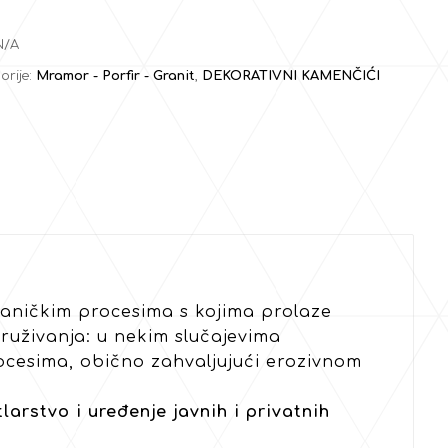
N/A
orije:
Mramor - Porfir - Granit
,
DEKORATIVNI KAMENČIĆI
aničkim procesima s kojima prolaze
ruživanja: u nekim slučajevima
ocesima, obično zahvaljujući erozivnom
larstvo i uređenje javnih i privatnih