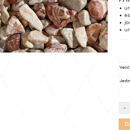
ur
e
ja
ur
Velič
Jedin
-
Do