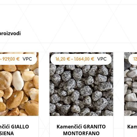
proizvodi
–
929,00
€
16,20
€
–
1.064,00
€
1
čići GIALLO
Kamenčići GRANITO
Kam
SIENA
MONTORFANO