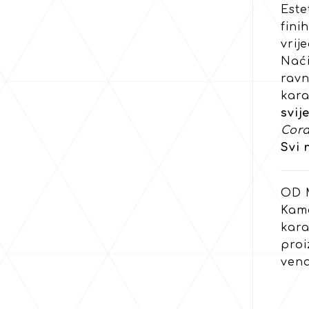
Este
fini
vrij
Naći
ravn
kara
svij
Cora
Svi 
OD 
Kame
kara
proi
vena