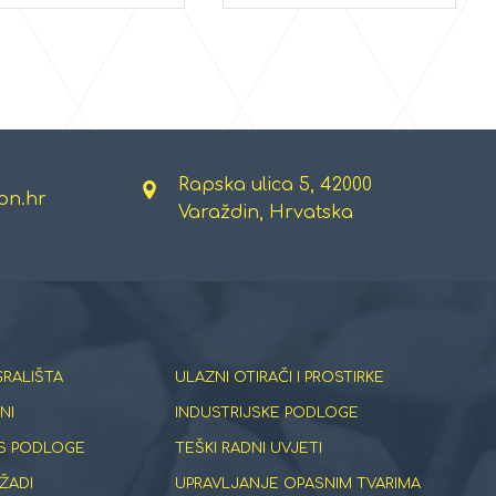
Rapska ulica 5, 42000
on.hr
Varaždin, Hrvatska
GRALIŠTA
ULAZNI OTIRAČI I PROSTIRKE
NI
INDUSTRIJSKE PODLOGE
S PODLOGE
TEŠKI RADNI UVJETI
ŽADI
UPRAVLJANJE OPASNIM TVARIMA