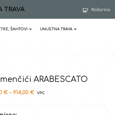
A TRAVA
Košarica
ETKE, ŠAHTOVI
UMJETNA TRAVA
menčići ARABESCATO
70
€
–
914,00
€
mjena: