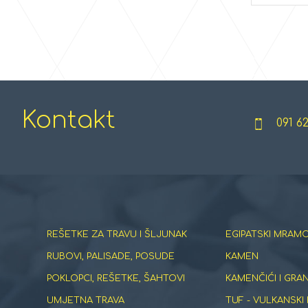
Kontakt
091 6
REŠETKE ZA TRAVU I ŠLJUNAK
EGIPATSKI MRAMO
RUBOVI, PALISADE, POSUDE
KAMEN
POKLOPCI, REŠETKE, ŠAHTOVI
KAMENČIĆI I GRA
UMJETNA TRAVA
TUF - VULKANSKI