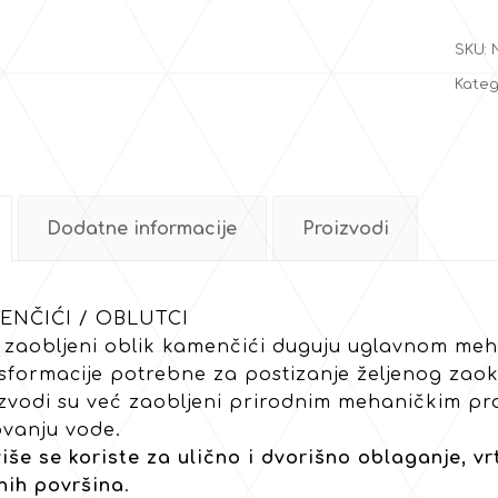
SKU:
Kateg
Dodatne informacije
Proizvodi
ENČIĆI / OBLUTCI
 zaobljeni oblik kamenčići duguju uglavnom meh
sformacije potrebne za postizanje željenog zaok
zvodi su već zaobljeni prirodnim mehaničkim pr
ovanju vode.
iše se koriste za ulično i dvorišno oblaganje, vrt
nih površina
.