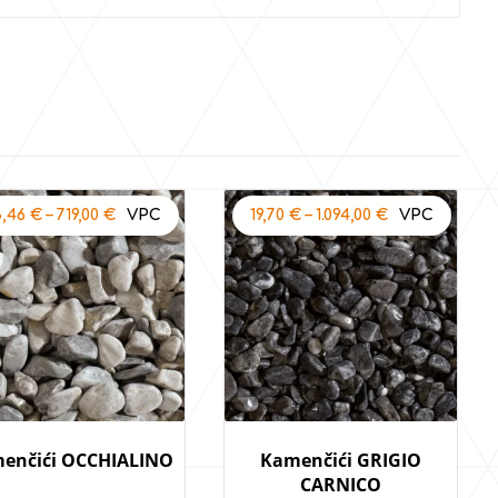
3,46
€
–
719,00
€
19,70
€
–
1.094,00
€
enčići OCCHIALINO
Kamenčići GRIGIO
CARNICO