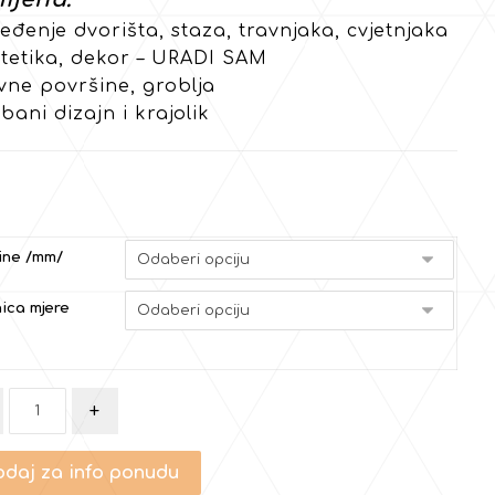
eđenje dvorišta, staza, travnjaka, cvjetnjaka
stetika, dekor – URADI SAM
vne površine, groblja
bani dizajn i krajolik
ine /mm/
ica mjere
+
daj za info ponudu