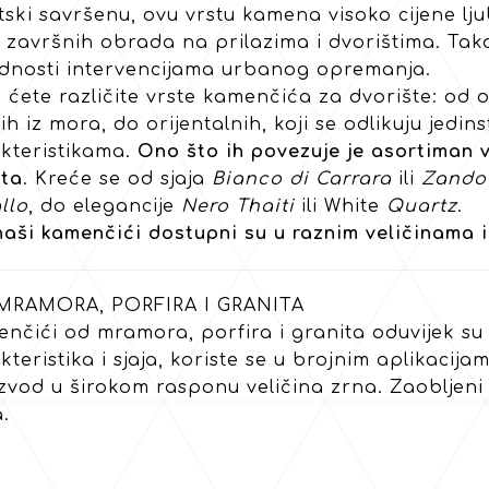
tski savršenu, ovu vrstu kamena visoko cijene lj
h završnih obrada na prilazima i dvorištima. Tak
ednosti intervencijama urbanog opremanja.
 ćete različite vrste kamenčića za dvorište: od 
ih iz mora, do orijentalnih, koji se odlikuju jedi
kteristikama.
Ono što ih povezuje je asortiman v
eta
. Kreće se od sjaja
Bianco di Carrara
ili
Zando
llo
, do elegancije
Nero Thaiti
ili White
Quartz
.
naši kamenčići dostupni su u raznim veličinama i
MRAMORA, PORFIRA I GRANITA
nčići od mramora, porfira i granita oduvijek su b
kteristika i sjaja, koriste se u brojnim aplikacij
zvod u širokom rasponu veličina zrna. Zaobljeni o
.