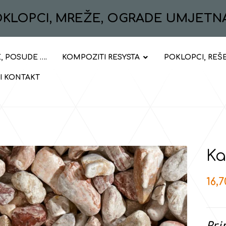
POKLOPCI, MREŽE, OGRADE UMJETN
, POSUDE ….
KOMPOZITI RESYSTA
POKLOPCI, REŠ
 I KONTAKT
Ka
16,
Pri