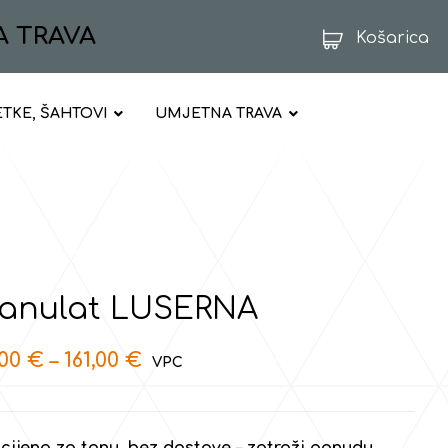
A TRAVA
Košarica
ETKE, ŠAHTOVI
UMJETNA TRAVA
anulat LUSERNA
,00
€
–
161,00
€