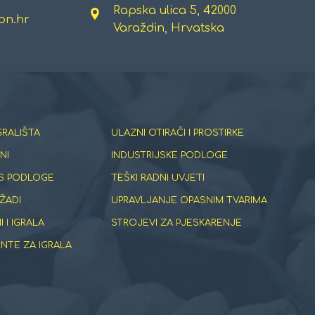
Rapska ulica 5, 42000
on.hr
Varaždin, Hrvatska
GRALIŠTA
ULAZNI OTIRAČI I PROSTIRKE
NI
INDUSTRIJSKE PODLOGE
S PODLOGE
TEŠKI RADNI UVJETI
ŽADI
UPRAVLJANJE OPASNIM TVARIMA
 I IGRALA
STROJEVI ZA PJESKARENJE
TE ZA IGRALA