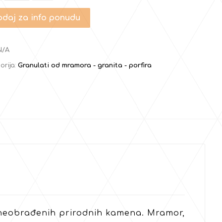
daj za info ponudu
N/A
orija:
Granulati od mramora - granita - porfira
 i neobrađenih prirodnih kamena. Mramor,