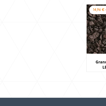
14,96
€
Gran
L