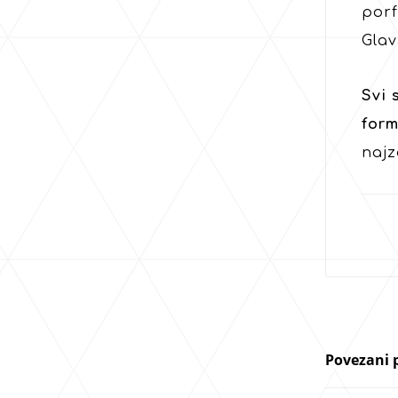
porf
Glav
Svi 
form
najz
Povezani 