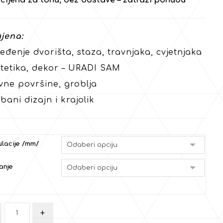
cijena za tonu, bez dostave – zatraži ponudu
jena:
eđenje dvorišta, staza, travnjaka, cvjetnjaka
stetika, dekor – URADI SAM
vne površine, groblja
bani dizajn i krajolik
lacije /mm/
anje
+