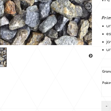
VPC 
Prim
ur
e
ja
ur
Granu
Pakir
-