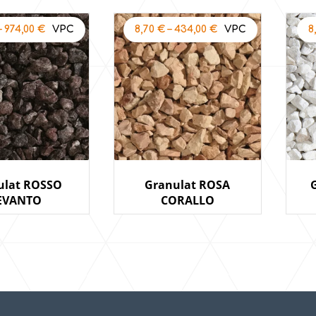
–
974,00
€
8,70
€
–
434,00
€
8
ulat ROSSO
Granulat ROSA
EVANTO
CORALLO