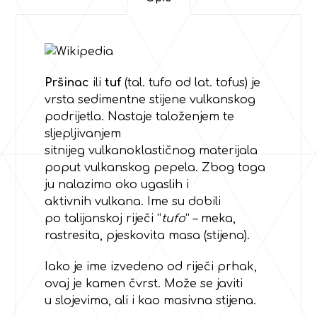
Pršinac
ili
tuf
(tal. tufo od lat. tofus) je
vrsta
sedimentne stijene
vulkanskog
podrijetla. Nastaje taloženjem te
sljepljivanjem
sitnijeg
vulkanoklastičnog
materijala
poput
vulkanskog pepela
. Zbog toga
ju nalazimo oko ugaslih i
aktivnih
vulkana
. Ime su dobili
po
talijanskoj
riječi “
tufo
” – meka,
rastresita, pjeskovita masa (
stijena
).
Iako je ime izvedeno od riječi prhak,
ovaj je kamen čvrst. Može se javiti
u
slojevima
, ali i kao masivna stijena.