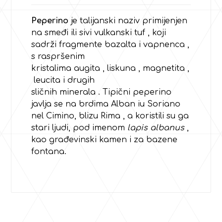
Peperino
je talijanski naziv primijenjen
na smeđi ili sivi
vulkanski
tuf
, koji
sadrži fragmente
bazalta
i
vapnenca
,
s raspršenim
kristalima
augita
,
liskuna
,
magnetita
,
leucita
i
drugih
sličnih
minerala
.
Tipični peperino
javlja se na
brdima Alban
iu
Soriano
nel Cimino
, blizu
Rima
, a koristili su ga
stari ljudi, pod imenom
lapis albanus
,
kao građevinski kamen i za bazene
fontana.