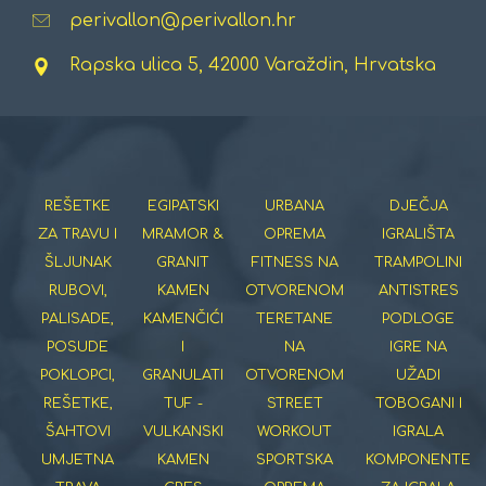
perivallon@perivallon.hr
Rapska ulica 5, 42000 Varaždin, Hrvatska
REŠETKE
EGIPATSKI
URBANA
DJEČJA
ZA TRAVU I
MRAMOR &
OPREMA
IGRALIŠTA
ŠLJUNAK
GRANIT
FITNESS NA
TRAMPOLINI
RUBOVI,
KAMEN
OTVORENOM
ANTISTRES
PALISADE,
KAMENČIĆI
TERETANE
PODLOGE
POSUDE
I
NA
IGRE NA
POKLOPCI,
GRANULATI
OTVORENOM
UŽADI
REŠETKE,
TUF -
STREET
TOBOGANI I
ŠAHTOVI
VULKANSKI
WORKOUT
IGRALA
UMJETNA
KAMEN
SPORTSKA
KOMPONENTE