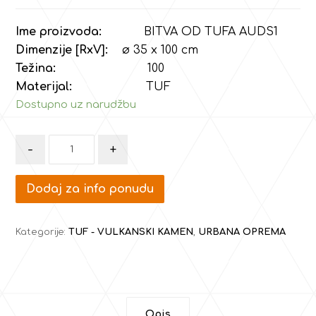
Ime proizvoda:
BITVA OD TUFA AUDS1
Dimenzije [RxV]:
ø 35 x 100 cm
Težina:
100
Materijal:
TUF
Dostupno uz narudžbu
-
+
Dodaj za info ponudu
Kategorije:
TUF - VULKANSKI KAMEN
,
URBANA OPREMA
Opis