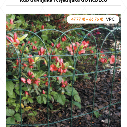
47,77
€
–
66,76
€