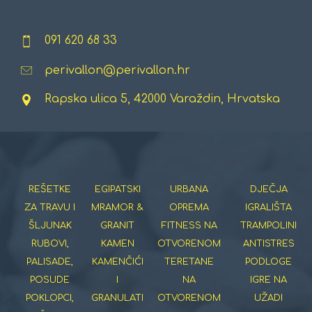
091 620 68 33
perivallon@perivallon.hr
Rapska ulica 5, 42000 Varaždin, Hrvatska
REŠETKE
EGIPATSKI
URBANA
DJEČJA
ZA TRAVU I
MRAMOR &
OPREMA
IGRALIŠTA
ŠLJUNAK
GRANIT
FITNESS NA
TRAMPOLINI
RUBOVI,
KAMEN
OTVORENOM
ANTISTRES
PALISADE,
KAMENČIĆI
TERETANE
PODLOGE
POSUDE
I
NA
IGRE NA
POKLOPCI,
GRANULATI
OTVORENOM
UŽADI