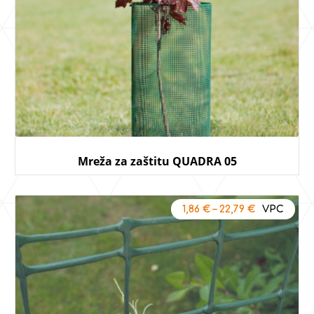
Mreža za zaštitu QUADRA 05
1,86
€
–
22,79
€