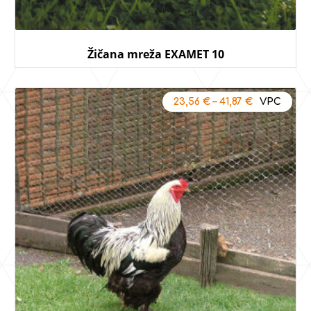
Žičana mreža EXAMET 10
23,56
€
–
41,87
€