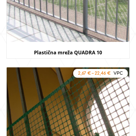
Plastična mreža QUADRA 10
2,67
€
–
22,46
€