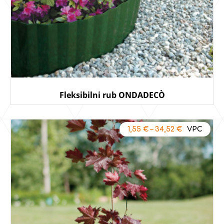
Fleksibilni rub ONDADECÒ
1,55
€
–
34,52
€