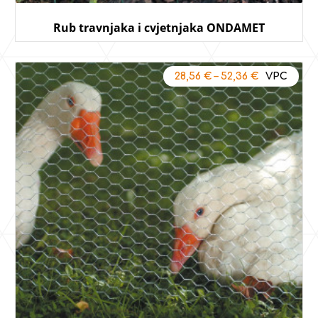
Rub travnjaka i cvjetnjaka ONDAMET
28,56
€
–
52,36
€