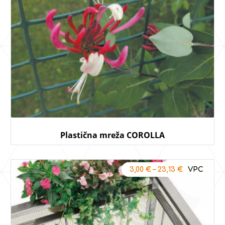
Plastična mreža COROLLA
3,00
€
–
23,13
€