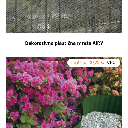
Dekorativna plastična mreža AIRY
15,64
€
–
27,73
€