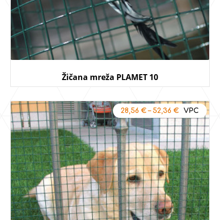
Žičana mreža PLAMET 10
28,56
€
–
52,36
€