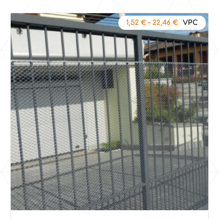
1,52
€
–
22,46
€