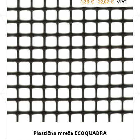
1,33
€
–
22,02
€
Plastična mreža ECOQUADRA