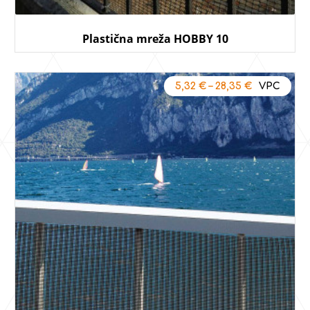
Plastična mreža HOBBY 10
5,32
€
–
28,35
€