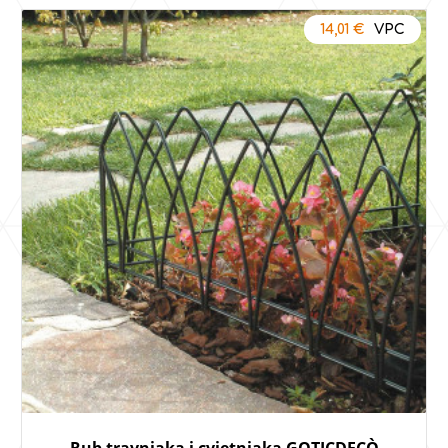
14,01
€
Rub travnjaka i cvjetnjaka GOTICDECÒ