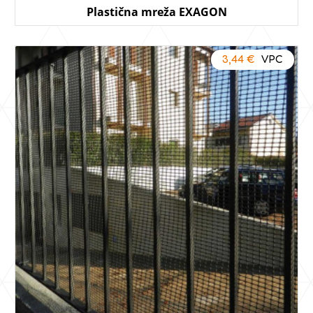
Plastična mreža EXAGON
3,44
€