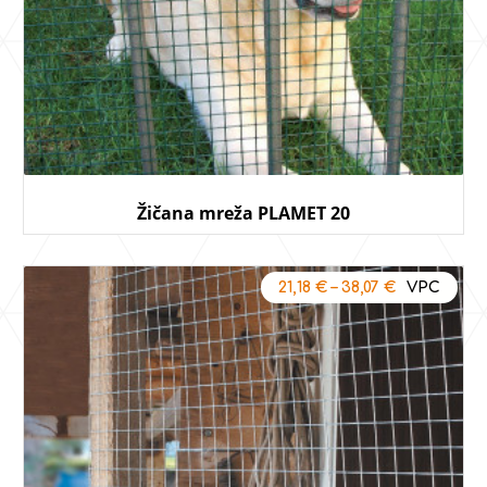
Žičana mreža PLAMET 20
21,18
€
–
38,07
€