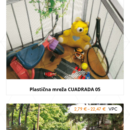
Plastična mreža CUADRADA 05
2,79
€
–
22,47
€