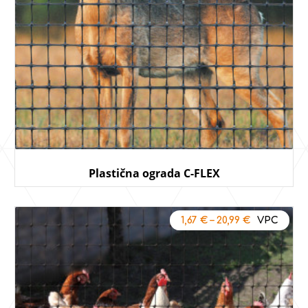
Plastična ograda C-FLEX
1,67
€
–
20,99
€