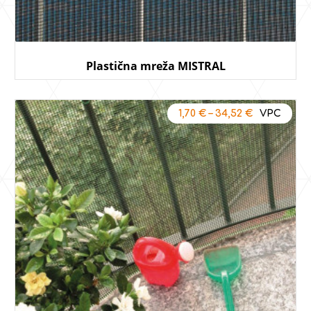
Plastična mreža MISTRAL
1,70
€
–
34,52
€