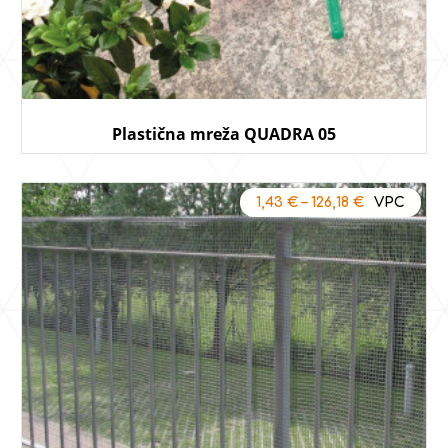
Plastična mreža QUADRA 05
1,43
€
–
126,18
€