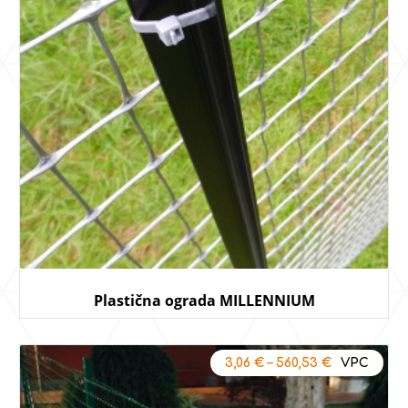
Plastična ograda MILLENNIUM
3,06
€
–
560,53
€