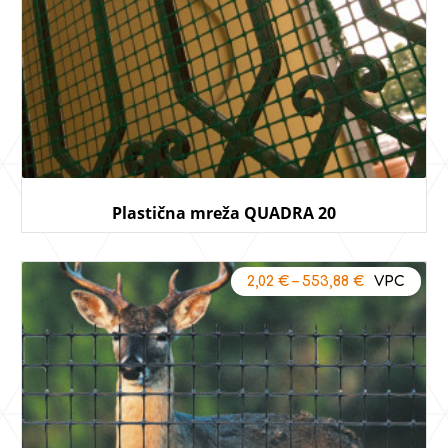
Plastična mreža QUADRA 20
2,02
€
–
553,88
€