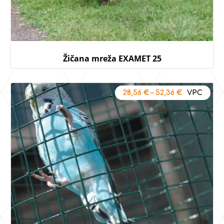
Žičana mreža EXAMET 25
28,56
€
–
52,36
€