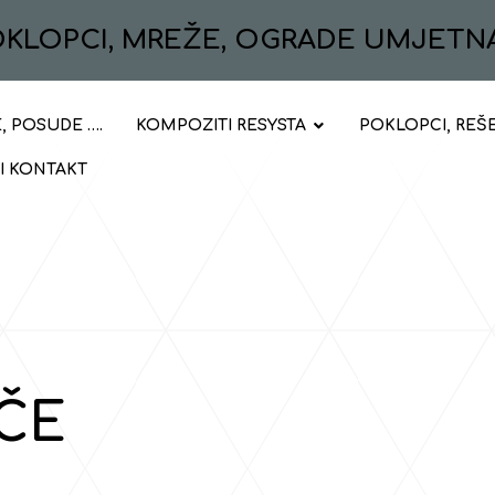
POKLOPCI, MREŽE, OGRADE UMJETN
, POSUDE ….
KOMPOZITI RESYSTA
POKLOPCI, REŠ
 I KONTAKT
ČE