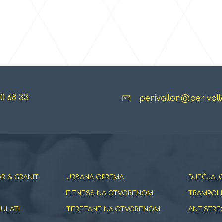
20 68 33
perivallon@perivall
R & GRANIT
URBANA OPREMA
DJEČJA I
FITNESS NA OTVORENOM
TRAMPOLI
NULATI
TERETANE NA OTVORENOM
ANTISTRE