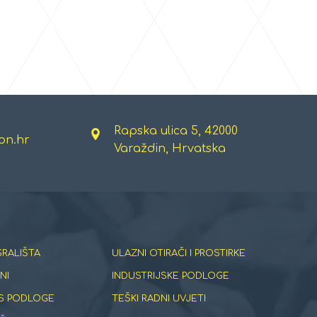
Rapska ulica 5, 42000
on.hr
Varaždin, Hrvatska
GRALIŠTA
ULAZNI OTIRAČI I PROSTIRKE
NI
INDUSTRIJSKE PODLOGE
S PODLOGE
TEŠKI RADNI UVJETI