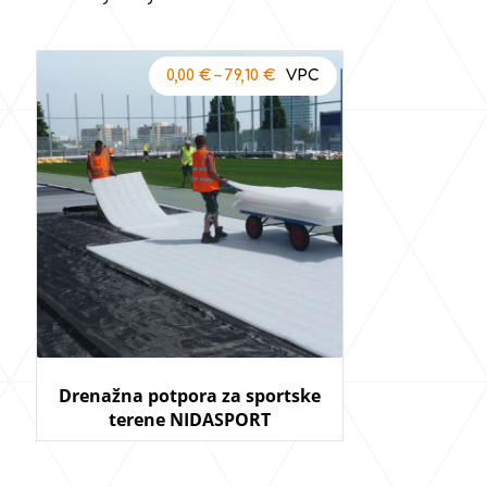
0,00
€
–
79,10
€
Drenažna potpora za sportske
terene NIDASPORT