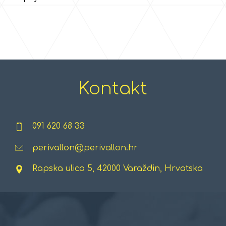
Kontakt
091 620 68 33
perivallon@perivallon.hr
Rapska ulica 5, 42000 Varaždin, Hrvatska