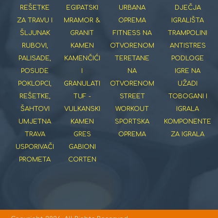
REŠETKE
EGIPATSKI
URBANA
DJEČJA
ZA TRAVU I
MRAMOR &
OPREMA
IGRALIŠTA
ŠLJUNAK
GRANIT
FITNESS NA
TRAMPOLINI
RUBOVI,
KAMEN
OTVORENOM
ANTISTRES
PALISADE,
KAMENČIĆI
TERETANE
PODLOGE
POSUDE
I
NA
IGRE NA
POKLOPCI,
GRANULATI
OTVORENOM
UŽADI
REŠETKE,
TUF -
STREET
TOBOGANI I
ŠAHTOVI
VULKANSKI
WORKOUT
IGRALA
UMJETNA
KAMEN
SPORTSKA
KOMPONENTE
TRAVA
GRES
OPREMA
ZA IGRALA
USPORIVAČI
GABIONI
PROMETA
CORTEN