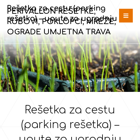
Rešetka za cestu (parking
PERIVALLON REŠETKE,
rešetka) – upute za ugradnju
RUBOVI, POKLOPCI, MREŽE,
OGRADE UMJETNA TRAVA
Rešetka za cestu
(parking rešetka) –
upute za ugradnju