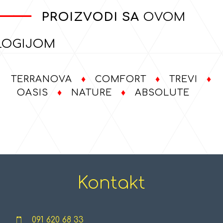
———
PROIZVODI SA
OVOM
LOGIJOM
TERRANOVA
♦
COMFORT
♦
TREVI
♦
OASIS
♦
NATURE
♦
ABSOLUTE
Kontakt
091 620 68 33