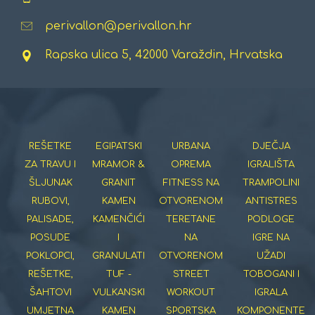
perivallon@perivallon.hr
Rapska ulica 5, 42000 Varaždin, Hrvatska
REŠETKE
EGIPATSKI
URBANA
DJEČJA
ZA TRAVU I
MRAMOR &
OPREMA
IGRALIŠTA
ŠLJUNAK
GRANIT
FITNESS NA
TRAMPOLINI
RUBOVI,
KAMEN
OTVORENOM
ANTISTRES
PALISADE,
KAMENČIĆI
TERETANE
PODLOGE
POSUDE
I
NA
IGRE NA
POKLOPCI,
GRANULATI
OTVORENOM
UŽADI
REŠETKE,
TUF -
STREET
TOBOGANI I
ŠAHTOVI
VULKANSKI
WORKOUT
IGRALA
UMJETNA
KAMEN
SPORTSKA
KOMPONENTE