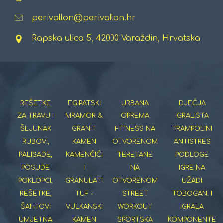
perivallon@perivallon.hr
Rapska ulica 5, 42000 Varaždin, Hrvatska
REŠETKE
EGIPATSKI
URBANA
DJEČJA
ZA TRAVU I
MRAMOR &
OPREMA
IGRALIŠTA
ŠLJUNAK
GRANIT
FITNESS NA
TRAMPOLINI
RUBOVI,
KAMEN
OTVORENOM
ANTISTRES
PALISADE,
KAMENČIĆI
TERETANE
PODLOGE
POSUDE
I
NA
IGRE NA
POKLOPCI,
GRANULATI
OTVORENOM
UŽADI
REŠETKE,
TUF -
STREET
TOBOGANI I
ŠAHTOVI
VULKANSKI
WORKOUT
IGRALA
UMJETNA
KAMEN
SPORTSKA
KOMPONENTE