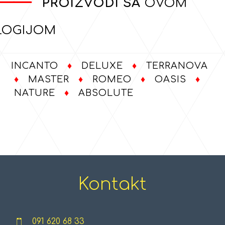
———
PROIZVODI SA
OVOM
LOGIJOM
INCANTO
♦
DELUXE
♦
TERRANOVA
♦
MASTER
♦
ROMEO
♦
OASIS
♦
NATURE
♦
ABSOLUTE
Kontakt
091 620 68 33