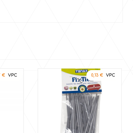
7
€
0,13
€