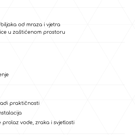
u biljaka od mraza i vjetra
anice u zaštićenom prostoru
enje
adi praktičnosti
stalacija
rolaz vode, zraka i svjetlosti