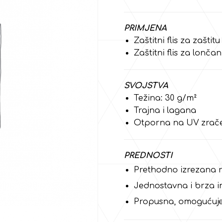
PRIMJENA
Zaštitni flis za zaštit
Zaštitni flis za lonč
SVOJSTVA
Težina: 30 g/m²
Trajna i lagana
Otporna na UV zrač
PREDNOSTI
Prethodno izrezana r
Jednostavna i brza in
Propusna, omogućuje p