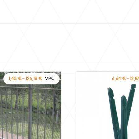
1,43
€
–
126,18
€
6,64
€
–
12,8