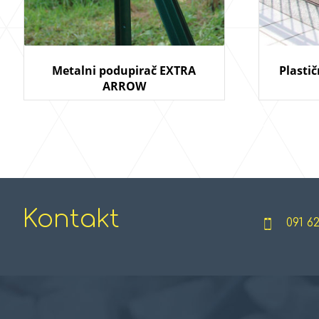
Metalni podupirač EXTRA
Plasti
ARROW
Kontakt
091 6