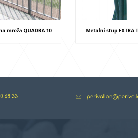
čna mreža QUADRA 10
Metalni stup EXTRA 
20 68 33
perivallon@perivall