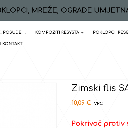
POKLOPCI, MREŽE, OGRADE UMJETN
, POSUDE ….
KOMPOZITI RESYSTA
POKLOPCI, REŠ
 I KONTAKT
Zimski flis
10,09
€
Pokrivač protiv 