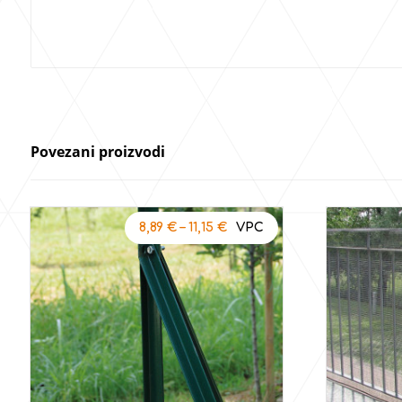
Povezani proizvodi
8,89
€
–
11,15
€