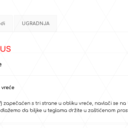
odi
UGRADNJA
LUS
e
 vreće
 zapečaćen s tri strane u obliku vreće, navlači se na bi
edlažemo da biljke u teglama držite u zaštićenom pros