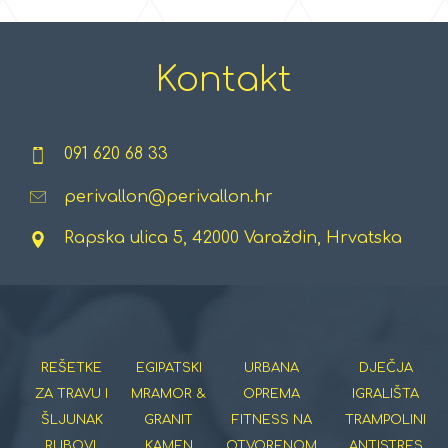
Kontakt
091 620 68 33
perivallon@perivallon.hr
Rapska ulica 5, 42000 Varaždin, Hrvatska
REŠETKE
EGIPATSKI
URBANA
DJEČJA
ZA TRAVU I
MRAMOR &
OPREMA
IGRALIŠTA
ŠLJUNAK
GRANIT
FITNESS NA
TRAMPOLINI
RUBOVI,
KAMEN
OTVORENOM
ANTISTRES