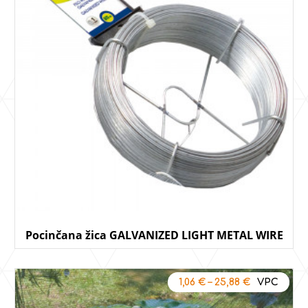
Pocinčana žica GALVANIZED LIGHT METAL WIRE
1,06
€
–
25,88
€