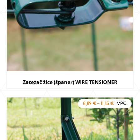
Zatezač žice (španer) WIRE TENSIONER
8,89
€
–
11,15
€