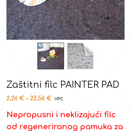
Zaštitni filc PAINTER PAD
2,26
€
–
22,56
€
Nepropusni i neklizajući filc
od regeneriranog pamuka za