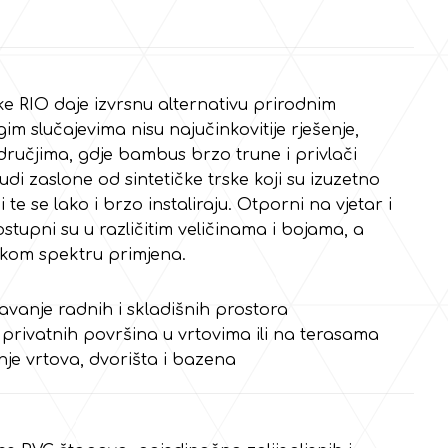
ke RIO daje izvrsnu alternativu prirodnim
m slučajevima nisu najučinkovitije rješenje,
dručjima, gdje bambus brzo trune i privlači
i zaslone od sintetičke trske koji su izuzetno
i te se lako i brzo instaliraju. Otporni na vjetar i
stupni su u različitim veličinama i bojama, a
okom spektru primjena.
avanje radnih i skladišnih prostora
privatnih površina u vrtovima ili na terasama
je vrtova, dvorišta i bazena