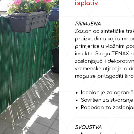
isplativ
PRIMJENA
Zaslon od sintetičke trs
proizvodima koji u mnogi
primjerice u vlažnim po
insekte. Stoga TENAX nud
zaslanjajući i dekorativn
vremenske utjecaje, a do
mogu se prilagoditi šir
Idealan je za ogranič
Savršen za stvaranje 
Pogodan za zaslanjan
SVOJSTVA