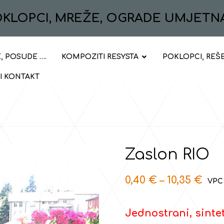
POKLOPCI, MREŽE, OGRADE UMJETN
, POSUDE ….
KOMPOZITI RESYSTA
POKLOPCI, REŠ
 I KONTAKT
Zaslon RIO
0,40
€
–
10,35
€
Jednostrani, sintet