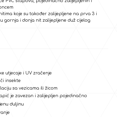
e PVC štapova, pojedinačno zalijepljenih i
koncem
itima koje su također zalijepljene na prva 3 i
 gornja i donja nit zalijepljene duž cijelog
 utjecaje i UV zračenje
ači insekte
aciju sa vezicama ili žicom
apić je zavezan i zalijepljen pojedinačno
jenu duljinu
vanje