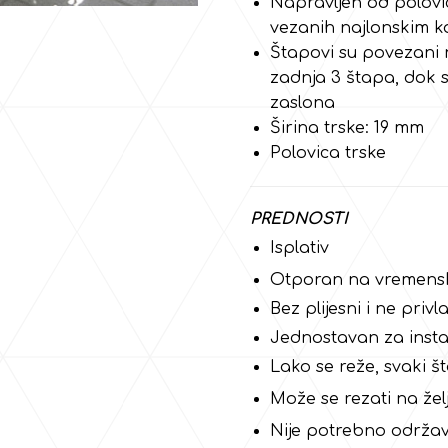
Napravljen od polovic
vezanih najlonskim 
Štapovi su povezani n
zadnja 3 štapa, dok su
zaslona
Širina trske: 19 mm
Polovica trske
PREDNOSTI
Isplativ
Otporan na vremenske
Bez plijesni i ne privl
Jednostavan za instal
Lako se reže, svaki št
Može se rezati na žel
Nije potrebno održa