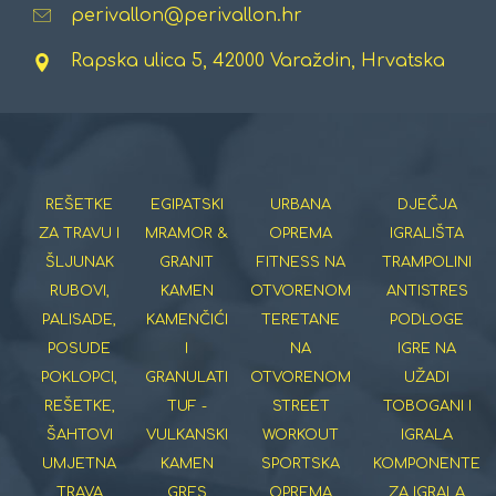
perivallon@perivallon.hr
Rapska ulica 5, 42000 Varaždin, Hrvatska
REŠETKE
EGIPATSKI
URBANA
DJEČJA
ZA TRAVU I
MRAMOR &
OPREMA
IGRALIŠTA
ŠLJUNAK
GRANIT
FITNESS NA
TRAMPOLINI
RUBOVI,
KAMEN
OTVORENOM
ANTISTRES
PALISADE,
KAMENČIĆI
TERETANE
PODLOGE
POSUDE
I
NA
IGRE NA
POKLOPCI,
GRANULATI
OTVORENOM
UŽADI
REŠETKE,
TUF -
STREET
TOBOGANI I
ŠAHTOVI
VULKANSKI
WORKOUT
IGRALA
UMJETNA
KAMEN
SPORTSKA
KOMPONENTE
TRAVA
GRES
OPREMA
ZA IGRALA