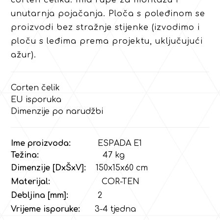
unutarnja pojačanja. Ploča s poleđinom se
proizvodi bez stražnje stijenke (izvodimo i
ploču s leđima prema projektu, uključujući
ažur).
Corten čelik
EU isporuka
Dimenzije po narudžbi
Ime proizvoda:
ESPADA E1
Težina:
47
kg
Dimenzije [DxŠxV]:
150x15x60 cm
Materijal:
COR-TEN
Debljina [mm]:
2
Vrijeme isporuke:
3-4 tjedna