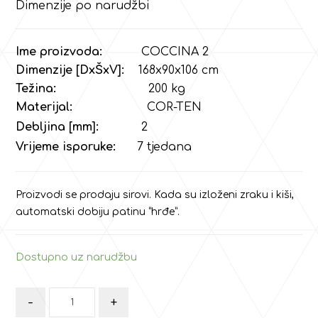
Dimenzije po narudžbi
Ime proizvoda:
COCCINA 2
Dimenzije [DxŠxV]:
168x90x106 cm
Težina:
200
kg
Materijal:
COR-TEN
Debljina [mm]:
2
Vrijeme isporuke:
7 tjedana
Proizvodi se prodaju sirovi. Kada su izloženi zraku i kiši,
automatski dobiju patinu “hrđe”.
Dostupno uz narudžbu
-
+