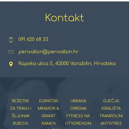
Kontakt
091 620 68 33
perivallon@perivallon.hr
Rapska ulica 5, 42000 Varaždin, Hrvatska
REŠETKE
EGIPATSKI
URBANA
DJEČJA
ZA TRAVU I
MRAMOR &
OPREMA
IGRALIŠTA
ŠLJUNAK
GRANIT
FITNESS NA
TRAMPOLINI
RUBOVI,
KAMEN
OTVORENOM
ANTISTRES