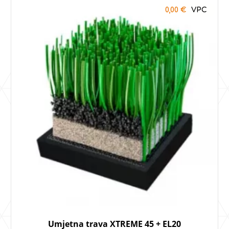
0,00
€
Umjetna trava XTREME 45 + EL20