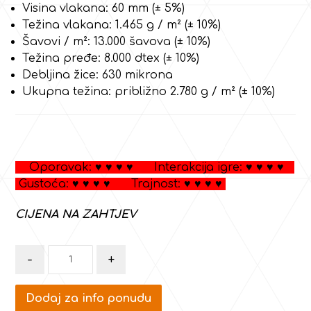
Visina vlakana: 60 mm (± 5%)
Težina vlakana: 1.465 g / m² (± 10%)
Šavovi / m²: 13.000 šavova (± 10%)
Težina pređe: 8.000 dtex (± 10%)
Debljina žice: 630 mikrona
Ukupna težina: približno 2.780 g / m² (± 10%)
Oporavak: ♥ ♥ ♥ ♥ Interakcija igre: ♥ ♥ ♥ ♥
Gustoća: ♥ ♥ ♥ ♥ Trajnost: ♥ ♥ ♥ ♥
CIJENA NA ZAHTJEV
-
+
Dodaj za info ponudu