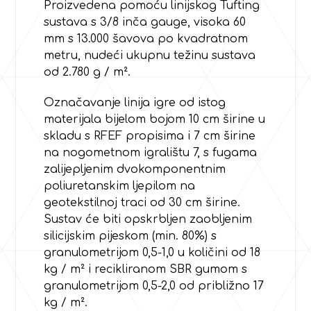
Proizvedena pomoću linijskog Tufting
sustava s 3/8 inča gauge, visoka 60
mm s 13.000 šavova po kvadratnom
metru, nudeći ukupnu težinu sustava
od 2.780 g / m².
Označavanje linija igre od istog
materijala bijelom bojom 10 cm širine u
skladu s RFEF propisima i 7 cm širine
na nogometnom igralištu 7, s fugama
zalijepljenim dvokomponentnim
poliuretanskim ljepilom na
geotekstilnoj traci od 30 cm širine.
Sustav će biti opskrbljen zaobljenim
silicijskim pijeskom (min. 80%) s
granulometrijom 0,5-1,0 u količini od 18
kg / m² i recikliranom SBR gumom s
granulometrijom 0,5-2,0 od približno 17
kg / m².