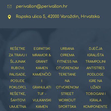
perivallon@perivallon.hr
Rapska ulica 5, 42000 Varaždin, Hrvatska
REŠETKE
EGIPATSKI
URBANA
DJEČJA
ZA TRAVU I
MRAMOR &
OPREMA
IGRALIŠTA
ŠLJUNAK
GRANIT
FITNESS NA
TRAMPOLINI
RUBOVI,
KAMEN
OTVORENOM
ANTISTRES
PALISADE,
KAMENČIĆI
TERETANE
PODLOGE
POSUDE
I
NA
IGRE NA
POKLOPCI,
GRANULATI
OTVORENOM
UŽADI
REŠETKE,
TUF -
STREET
TOBOGANI I
ŠAHTOVI
VULKANSKI
WORKOUT
IGRALA
UMJETNA
KAMEN
SPORTSKA
KOMPONENTE