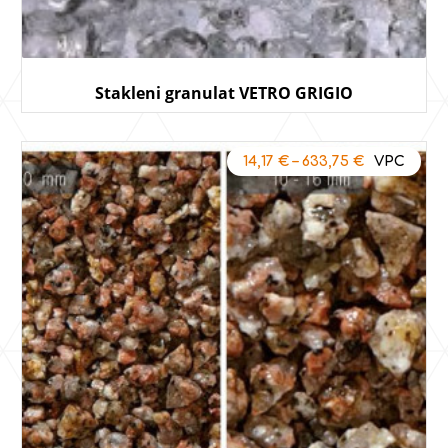
Stakleni granulat VETRO GRIGIO
14,17
€
–
633,75
€