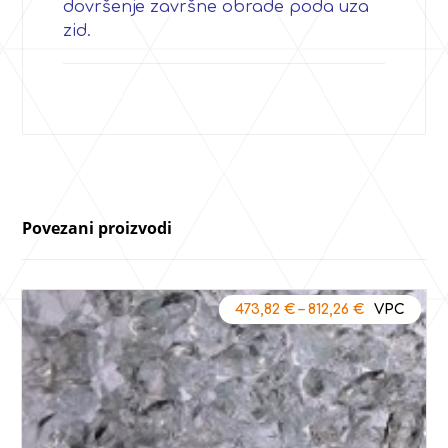
dovršenje završne obrade poda uza
zid.
Povezani proizvodi
473,82
€
–
812,26
€