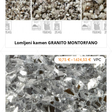
Lomljeni kamen GRANITO MONTORFANO
10,75
€
–
1.624,53
€