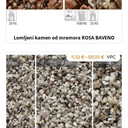
Lomljeni kamen od mramora ROSA BAVENO
11,52
€
–
501,03
€