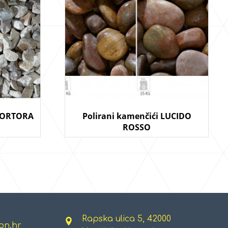
 TORTORA
Polirani kamenčići LUCIDO
ROSSO
Rapska ulica 5, 42000
on.hr