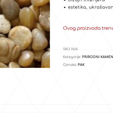
dizajn interijera
estetika, ukrašava
Ovog proizvoda tren
SKU:
N/A
Kategorije:
PRIRODNI KAME
Oznaka:
PAK