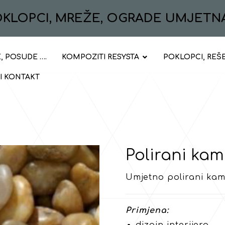
POKLOPCI, MREŽE, OGRADE UMJETN
, POSUDE ….
KOMPOZITI RESYSTA
POKLOPCI, REŠ
 I KONTAKT
Polirani ka
Umjetno polirani kam
Primjena: