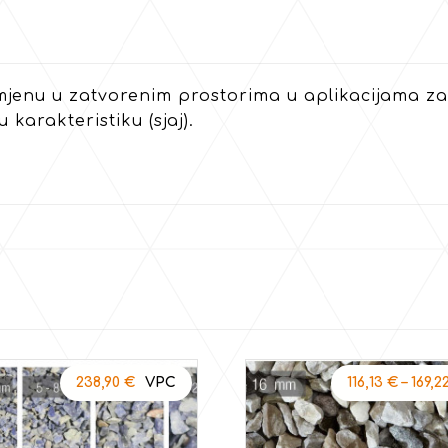
mjenu u zatvorenim prostorima u aplikacijama za 
karakteristiku (sjaj).
238,90
€
116,13
€
–
169,2