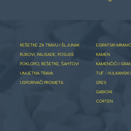
REŠETKE ZA TRAVU I ŠLJUNAK
EGIPATSKI MRAMO
RUBOVI, PALISADE, POSUDE
KAMEN
POKLOPCI, REŠETKE, ŠAHTOVI
KAMENČIĆI I GRA
UMJETNA TRAVA
TUF - VULKANSKI
USPORIVAČI PROMETA
GRES
GABIONI
CORTEN