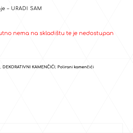
nje – URADI SAM
utno nema na skladištu te je nedostupan
N
,
DEKORATIVNI KAMENČIĆI
,
Polirani kamenčići