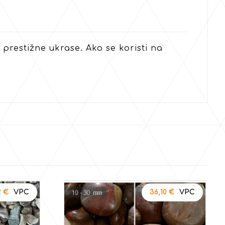
prestižne ukrase. Ako se koristi na
2
€
36,10
€