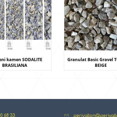
eni kamen SODALITE
Granulat Basic Gravel
BRASILIANA
BEIGE
20 68 33
perivallon@perivall