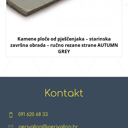
Kamene ploče od pješčenjaka – starinska
završna obrada – ručno rezane strane AUTUMN
GREY
Kontakt
091 620 68 33
perivallon@perivallon.hr