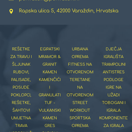
Rapska ulica 5, 42000 Varaždin, Hrvatska
REŠETKE
EGIPATSKI
URBANA
DJEČJA
ZA TRAVU I
MRAMOR &
OPREMA
IGRALIŠTA
ŠLJUNAK
GRANIT
FITNESS NA
TRAMPOLINI
RUBOVI,
KAMEN
OTVORENOM
ANTISTRES
PALISADE,
KAMENČIĆI
TERETANE
PODLOGE
POSUDE
I
NA
IGRE NA
POKLOPCI,
GRANULATI
OTVORENOM
UŽADI
REŠETKE,
TUF -
STREET
TOBOGANI I
ŠAHTOVI
VULKANSKI
WORKOUT
IGRALA
UMJETNA
KAMEN
SPORTSKA
KOMPONENTE
TRAVA
GRES
OPREMA
ZA IGRALA