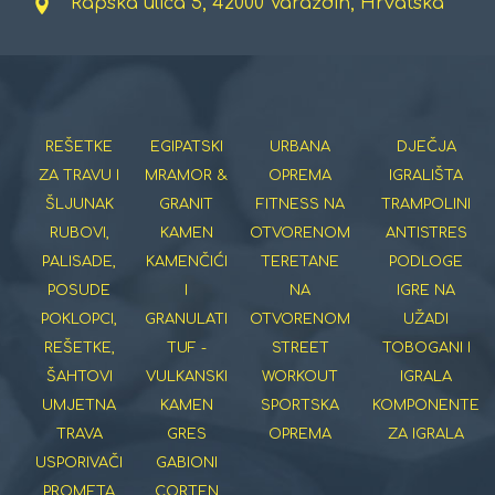
Rapska ulica 5, 42000 Varaždin, Hrvatska
REŠETKE
EGIPATSKI
URBANA
DJEČJA
ZA TRAVU I
MRAMOR &
OPREMA
IGRALIŠTA
ŠLJUNAK
GRANIT
FITNESS NA
TRAMPOLINI
RUBOVI,
KAMEN
OTVORENOM
ANTISTRES
PALISADE,
KAMENČIĆI
TERETANE
PODLOGE
POSUDE
I
NA
IGRE NA
POKLOPCI,
GRANULATI
OTVORENOM
UŽADI
REŠETKE,
TUF -
STREET
TOBOGANI I
ŠAHTOVI
VULKANSKI
WORKOUT
IGRALA
UMJETNA
KAMEN
SPORTSKA
KOMPONENTE
TRAVA
GRES
OPREMA
ZA IGRALA
USPORIVAČI
GABIONI
PROMETA
CORTEN