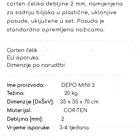
corten čelika debljine 2 mm, namijenjena
za sadnju biljaka u plastične, uklonjive
posude, uključene u set. Posuda je
standardno opremljena nožicama.
Corten čelik
EU isporuka
Dimenzije po narudžbi
Ime proizvoda:
DEPO MINI 2
Težina:
20 kg
Dimenzije [DxŠxV]:
35 x 35 x 70 cm
Materijal:
COR-TEN
Debljina [mm]:
2
Vrijeme isporuke:
3-4 tjedana