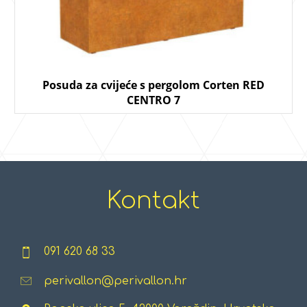
Posuda za cvijeće s pergolom Corten RED
CENTRO 7
Kontakt
091 620 68 33
perivallon@perivallon.hr