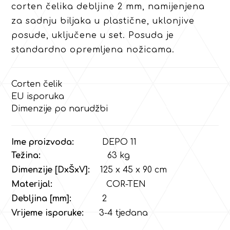
corten čelika debljine 2 mm, namijenjena
za sadnju biljaka u plastične, uklonjive
posude, uključene u set. Posuda je
standardno opremljena nožicama.
Corten čelik
EU isporuka
Dimenzije po narudžbi
Ime proizvoda:
DEPO 11
Težina:
63 kg
Dimenzije [DxŠxV]:
125 x 45 x 90 cm
Materijal:
COR-TEN
Debljina [mm]:
2
Vrijeme isporuke:
3-4 tjedana