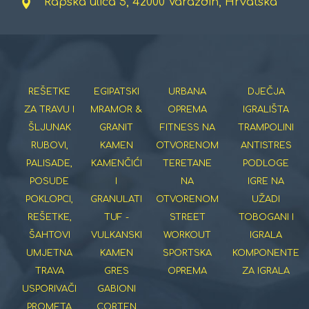
Rapska ulica 5, 42000 Varaždin, Hrvatska
REŠETKE
EGIPATSKI
URBANA
DJEČJA
ZA TRAVU I
MRAMOR &
OPREMA
IGRALIŠTA
ŠLJUNAK
GRANIT
FITNESS NA
TRAMPOLINI
RUBOVI,
KAMEN
OTVORENOM
ANTISTRES
PALISADE,
KAMENČIĆI
TERETANE
PODLOGE
POSUDE
I
NA
IGRE NA
POKLOPCI,
GRANULATI
OTVORENOM
UŽADI
REŠETKE,
TUF -
STREET
TOBOGANI I
ŠAHTOVI
VULKANSKI
WORKOUT
IGRALA
UMJETNA
KAMEN
SPORTSKA
KOMPONENTE
TRAVA
GRES
OPREMA
ZA IGRALA
USPORIVAČI
GABIONI
PROMETA
CORTEN