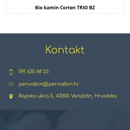
Bio kamin Corten TRIO BZ
Kontakt
091 620 68 33
perivallon@perivallon.hr
Rapska ulica 5, 42000 Varaždin, Hrvatska