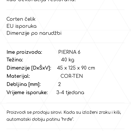
Corten čelik
EU isporuka
Dimenzije po narudžbi
Ime proizvoda:
PIERNA 6
Težina:
40 kg
Dimenzije [DxŠxV]:
45 x 125 x 90 cm
Materijal:
COR-TEN
Debljina [mm]:
2
Vrijeme isporuke:
3-4 tjedana
Proizvodi se prodaju sirovi. Kada su izloženi zraku i kiši,
automatski dobiju patinu “hrđe”.