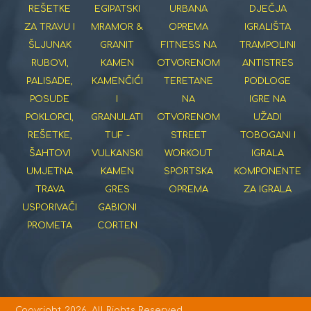
REŠETKE
EGIPATSKI
URBANA
DJEČJA
ZA TRAVU I
MRAMOR &
OPREMA
IGRALIŠTA
ŠLJUNAK
GRANIT
FITNESS NA
TRAMPOLINI
RUBOVI,
KAMEN
OTVORENOM
ANTISTRES
PALISADE,
KAMENČIĆI
TERETANE
PODLOGE
POSUDE
I
NA
IGRE NA
POKLOPCI,
GRANULATI
OTVORENOM
UŽADI
REŠETKE,
TUF -
STREET
TOBOGANI I
ŠAHTOVI
VULKANSKI
WORKOUT
IGRALA
UMJETNA
KAMEN
SPORTSKA
KOMPONENTE
TRAVA
GRES
OPREMA
ZA IGRALA
USPORIVAČI
GABIONI
PROMETA
CORTEN
Copyright 2026. All Rights Reserved.