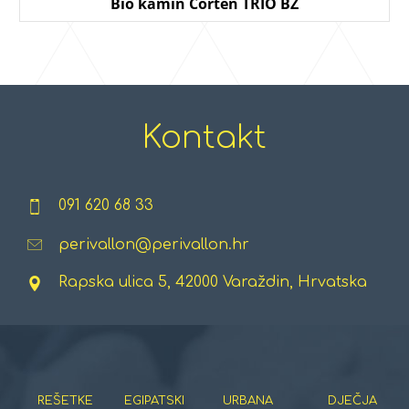
Bio kamin Corten TRIO BZ
Kontakt
091 620 68 33
perivallon@perivallon.hr
Rapska ulica 5, 42000 Varaždin, Hrvatska
REŠETKE
EGIPATSKI
URBANA
DJEČJA