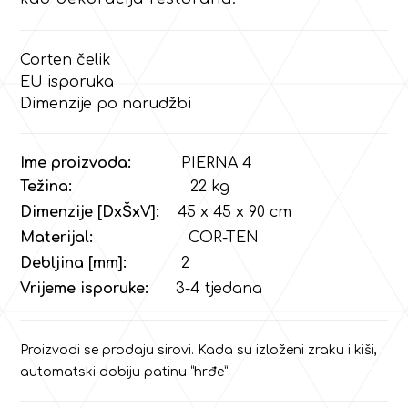
Corten čelik
EU isporuka
Dimenzije po narudžbi
Ime proizvoda:
PIERNA 4
Težina:
22 kg
Dimenzije [DxŠxV]:
45 x 45 x 90 cm
Materijal:
COR-TEN
Debljina [mm]:
2
Vrijeme isporuke:
3-4 tjedana
Proizvodi se prodaju sirovi. Kada su izloženi zraku i kiši,
automatski dobiju patinu “hrđe”.