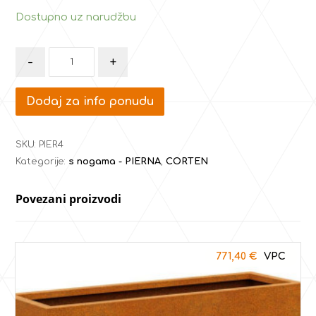
Dostupno uz narudžbu
-
+
Dodaj za info ponudu
SKU:
PIER4
Kategorije:
s nogama - PIERNA
,
CORTEN
Povezani proizvodi
771,40
€