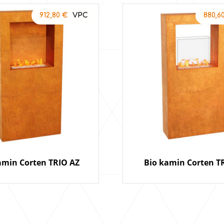
912,80
€
880,6
amin Corten TRIO AZ
Bio kamin Corten T