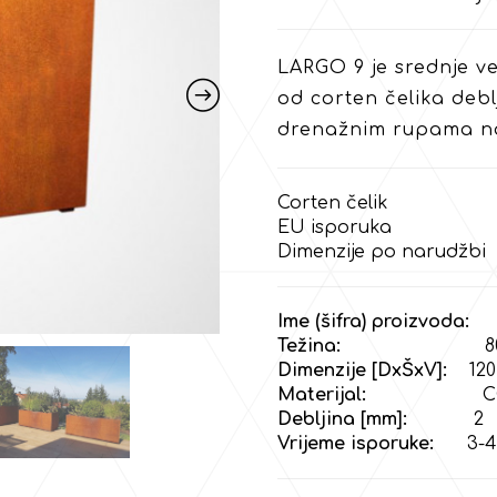
LARGO 9 je srednje v
od corten čelika deb
drenažnim rupama n
Corten čelik
EU isporuka
Dimenzije po narudžbi
Ime (šifra) proizvoda:
L
Težina:
80 k
Dimenzije [DxŠxV]:
120 
Materijal:
COR-
Debljina [mm]:
2
Vrijeme isporuke:
3-4 