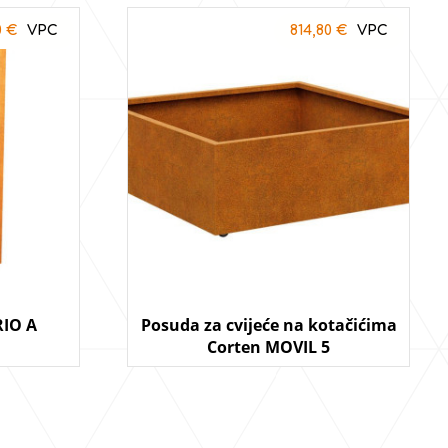
0
€
814,80
€
RIO A
Posuda za cvijeće na kotačićima
Corten MOVIL 5