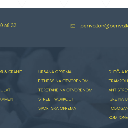
20 68 33
perivallon@perivall
R & GRANIT
URBANA OPREMA
DJEČJA I
FITNESS NA OTVORENOM
TRAMPOLI
NULATI
TERETANE NA OTVORENOM
ANTISTRE
 KAMEN
STREET WORKOUT
IGRE NA U
SPORTSKA OPREMA
TOBOGANI
KOMPONEN