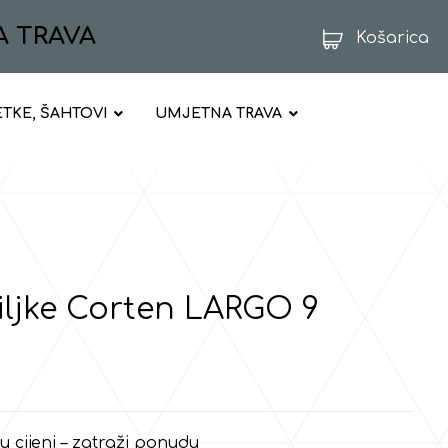
A TRAVA
Košarica
ETKE, ŠAHTOVI
UMJETNA TRAVA
iljke Corten LARGO 9
 u cijeni – zatraži ponudu