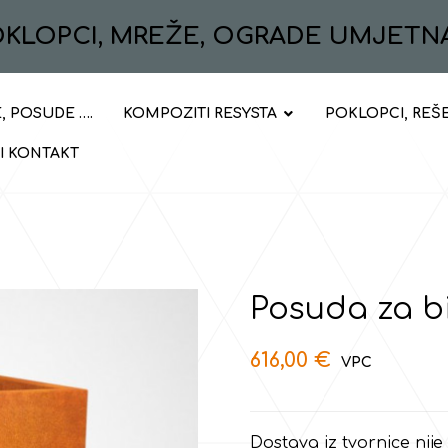
POKLOPCI, MREŽE, OGRADE UMJETN
, POSUDE ….
KOMPOZITI RESYSTA
POKLOPCI, REŠ
 I KONTAKT
Posuda za b
616,00
€
Dostava iz tvornice nije