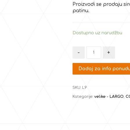
Proizvodi se prodaju sir
patinu.
Dostupno uz narudžbu
-
+
Dodaj za info ponud
SKU:
L9
Kategorije:
velike - LARGO
,
C