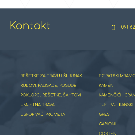
Kontakt
091 6
REŠETKE ZA TRAVU I ŠLJUNAK
EGIPATSKI MRAMO
RUBOVI, PALISADE, POSUDE
KAMEN
POKLOPCI, REŠETKE, ŠAHTOVI
KAMENČIĆI I GRA
UMJETNA TRAVA
TUF - VULKANSKI
USPORIVAČI PROMETA
GRES
GABIONI
CORTEN