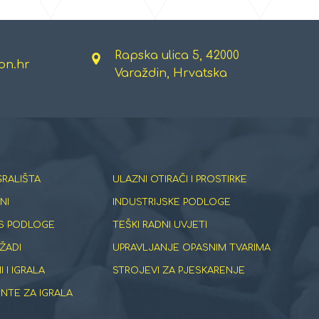
Rapska ulica 5, 42000
on.hr
Varaždin, Hrvatska
GRALIŠTA
ULAZNI OTIRAČI I PROSTIRKE
NI
INDUSTRIJSKE PODLOGE
S PODLOGE
TEŠKI RADNI UVJETI
ŽADI
UPRAVLJANJE OPASNIM TVARIMA
 I IGRALA
STROJEVI ZA PJESKARENJE
TE ZA IGRALA