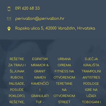
091 620 68 33
perivallon@perivallon.hr
Rapska ulica 5, 42000 Varaždin, Hrvatska
REŠETKE
EGIPATSKI
URBANA
DJEČJA
ZA TRAVU I
MRAMOR &
OPREMA
IGRALIŠTA
ŠLJUNAK
GRANIT
FITNESS NA
TRAMPOLINI
RUBOVI,
KAMEN
OTVORENOM
ANTISTRES
PALISADE,
KAMENČIĆI
TERETANE
PODLOGE
POSUDE
I
NA
IGRE NA
POKLOPCI,
GRANULATI
OTVORENOM
UŽADI
REŠETKE,
TUF -
STREET
TOBOGANI I