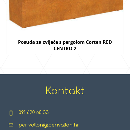
Posuda za cvijeće s pergolom Corten RED
CENTRO 2
Kontakt
091 620 68 33
perivallon@perivallon.hr