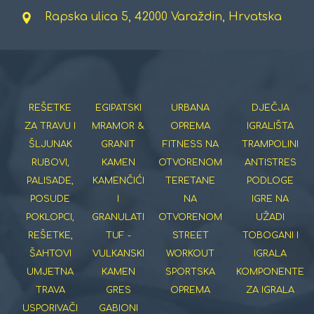
Rapska ulica 5, 42000 Varaždin, Hrvatska
REŠETKE
EGIPATSKI
URBANA
DJEČJA
ZA TRAVU I
MRAMOR &
OPREMA
IGRALIŠTA
ŠLJUNAK
GRANIT
FITNESS NA
TRAMPOLINI
RUBOVI,
KAMEN
OTVORENOM
ANTISTRES
PALISADE,
KAMENČIĆI
TERETANE
PODLOGE
POSUDE
I
NA
IGRE NA
POKLOPCI,
GRANULATI
OTVORENOM
UŽADI
REŠETKE,
TUF -
STREET
TOBOGANI I
ŠAHTOVI
VULKANSKI
WORKOUT
IGRALA
UMJETNA
KAMEN
SPORTSKA
KOMPONENTE
TRAVA
GRES
OPREMA
ZA IGRALA
USPORIVAČI
GABIONI