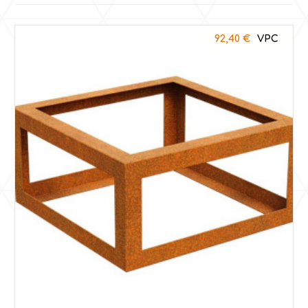
92,40
€