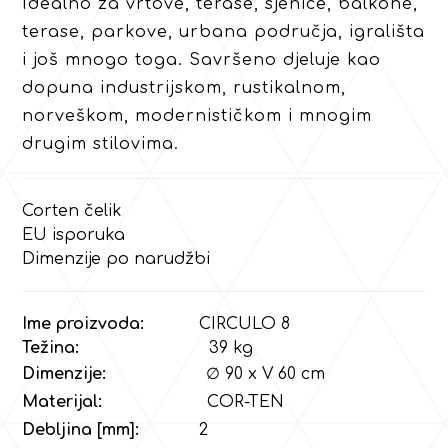
Idealno za vrtove, terase, sjenice, balkone,
terase, parkove, urbana područja, igrališta
i još mnogo toga. Savršeno djeluje kao
dopuna industrijskom, rustikalnom,
norveškom, modernističkom i mnogim
drugim stilovima.
Corten čelik
EU isporuka
Dimenzije po narudžbi
Ime proizvoda:
CIRCULO 8
Težina:
39 kg
Dimenzije:
∅ 90 x V 60 cm
Materijal:
COR-TEN
Debljina [mm]:
2