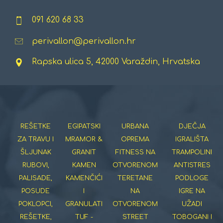
091 620 68 33
perivallon@perivallon.hr
Rapska ulica 5, 42000 Varaždin, Hrvatska
REŠETKE
EGIPATSKI
URBANA
DJEČJA
ZA TRAVU I
MRAMOR &
OPREMA
IGRALIŠTA
ŠLJUNAK
GRANIT
FITNESS NA
TRAMPOLINI
RUBOVI,
KAMEN
OTVORENOM
ANTISTRES
PALISADE,
KAMENČIĆI
TERETANE
PODLOGE
POSUDE
I
NA
IGRE NA
POKLOPCI,
GRANULATI
OTVORENOM
UŽADI
REŠETKE,
TUF -
STREET
TOBOGANI I