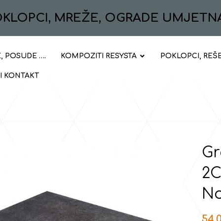
POKLOPCI, MREŽE, OGRADE UMJETN
, POSUDE ….
KOMPOZITI RESYSTA
POKLOPCI, REŠ
 I KONTAKT
Gr
2C
No
54,