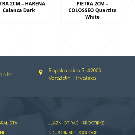
ETRA 2CM – HARENA
PIETRA 2CM –
Calanca Dark
COLOSSEO Quarzite
White
Rapska ulica 5, 42000
on.hr
Varaždin, Hrvatska
GRALIŠTA
ULAZNI OTIRAČI I PROSTIRKE
NI
INDUSTRIJSKE PODLOGE