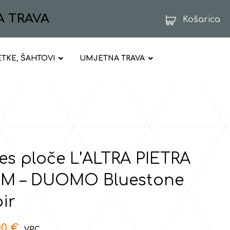
A TRAVA
Košarica
ETKE, ŠAHTOVI
UMJETNA TRAVA
es ploče L’ALTRA PIETRA
M – DUOMO Bluestone
ir
00
€