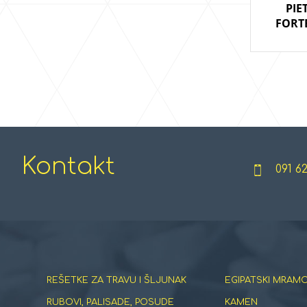
PIE
FORTE
Kontakt
091 6
REŠETKE ZA TRAVU I ŠLJUNAK
EGIPATSKI MRAMO
RUBOVI, PALISADE, POSUDE
KAMEN