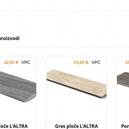
proizvodi
66,00
€
54,00
€
5
loče L’ALTRA
Gres ploče L’ALTRA
Por