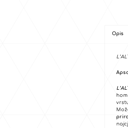
Opis
L’AL
Apso
L’AL
homo
vrst
Može
pri
najc