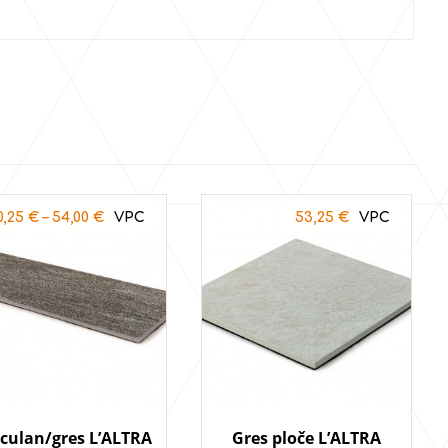
0,25
€
–
54,00
€
53,25
€
culan/gres L’ALTRA
Gres ploče L’ALTRA