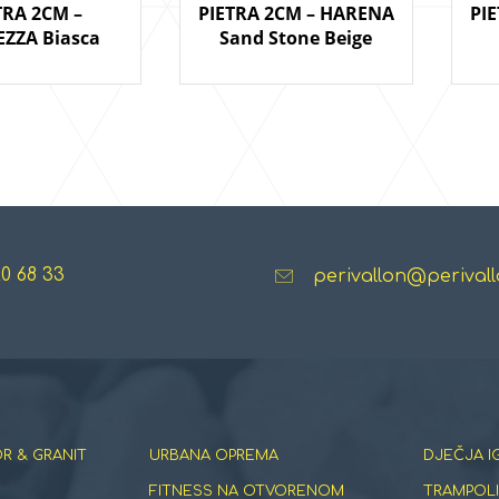
TRA 2CM –
PIETRA 2CM – HARENA
PI
ZZA Biasca
Sand Stone Beige
20 68 33
perivallon@perivall
R & GRANIT
URBANA OPREMA
DJEČJA I
FITNESS NA OTVORENOM
TRAMPOLI