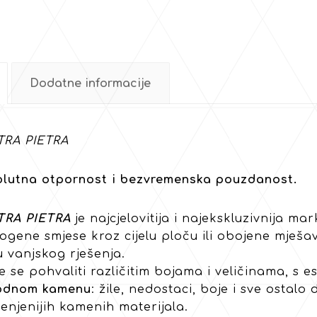
Dodatne informacije
TRA PIETRA
lutna otpornost i bezvremenska pouzdanost.
TRA PIETRA
je najcjelovitija i najekskluzivnija ma
gene smjese kroz cijelu ploču ili obojene mješav
u vanjskog rješenja.
 se pohvaliti različitim bojama i veličinama, s e
rodnom kamenu
: žile, nedostaci, boje i sve ostalo
jenjenijih kamenih materijala.