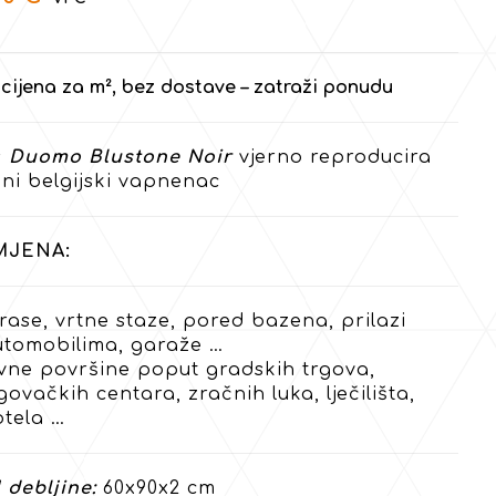
cijena za m², bez dostave – zatraži ponudu
s
Duomo Blustone Noir
vjerno reproducira
čni belgijski vapnenac
MJENA:
rase, vrtne staze, pored bazena, prilazi
utomobilima, garaže …
avne površine poput gradskih trgova,
govačkih centara, zračnih luka, lječilišta,
otela …
 debljine:
60x90x2 cm