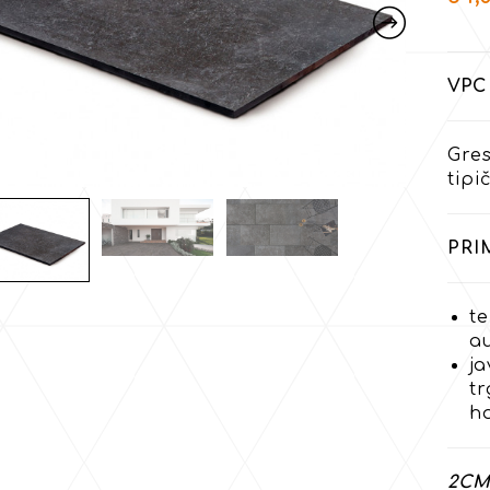
VPC 
Gre
tipi
PRI
te
a
j
tr
h
2CM