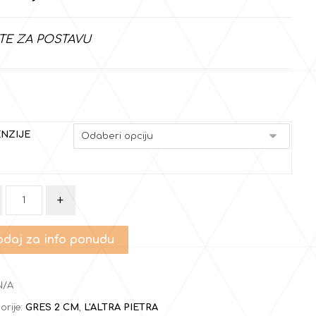
TE ZA POSTAVU
NZIJE
+
daj za info ponudu
N/A
orije:
GRES 2 CM
,
L'ALTRA PIETRA