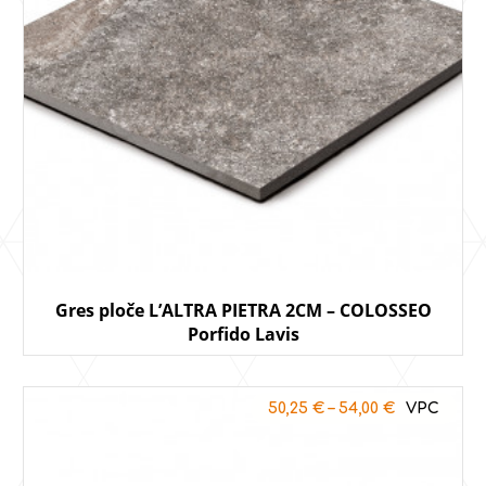
Gres ploče L’ALTRA PIETRA 2CM – COLOSSEO
Porfido Lavis
50,25
€
–
54,00
€