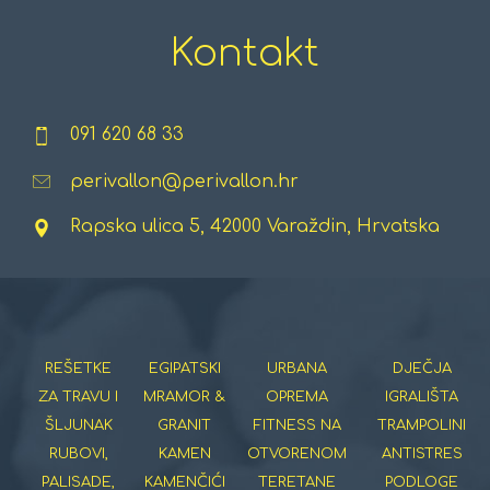
Kontakt
091 620 68 33
perivallon@perivallon.hr
Rapska ulica 5, 42000 Varaždin, Hrvatska
REŠETKE
EGIPATSKI
URBANA
DJEČJA
ZA TRAVU I
MRAMOR &
OPREMA
IGRALIŠTA
ŠLJUNAK
GRANIT
FITNESS NA
TRAMPOLINI
RUBOVI,
KAMEN
OTVORENOM
ANTISTRES
PALISADE,
KAMENČIĆI
TERETANE
PODLOGE