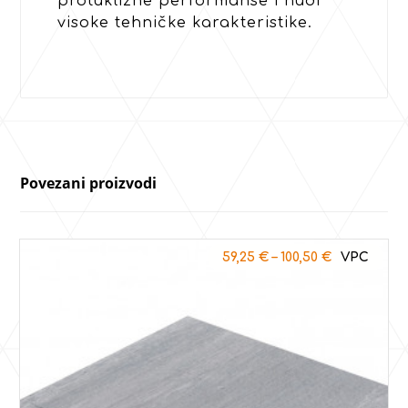
protuklizne performanse i nudi
visoke tehničke karakteristike.
Povezani proizvodi
59,25
€
–
100,50
€