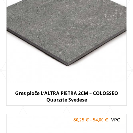
Gres ploče L’ALTRA PIETRA 2CM – COLOSSEO
Quarzite Svedese
50,25
€
–
54,00
€