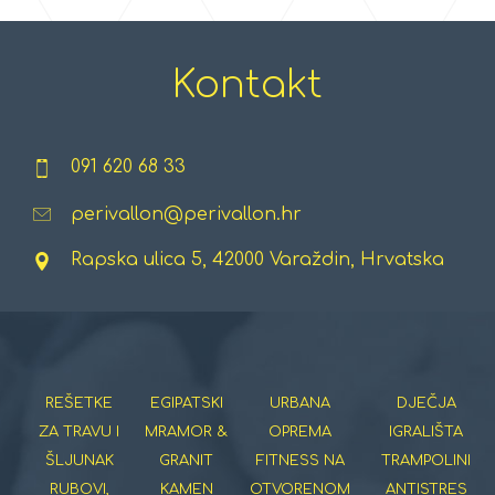
Kontakt
091 620 68 33
perivallon@perivallon.hr
Rapska ulica 5, 42000 Varaždin, Hrvatska
REŠETKE
EGIPATSKI
URBANA
DJEČJA
ZA TRAVU I
MRAMOR &
OPREMA
IGRALIŠTA
ŠLJUNAK
GRANIT
FITNESS NA
TRAMPOLINI
RUBOVI,
KAMEN
OTVORENOM
ANTISTRES