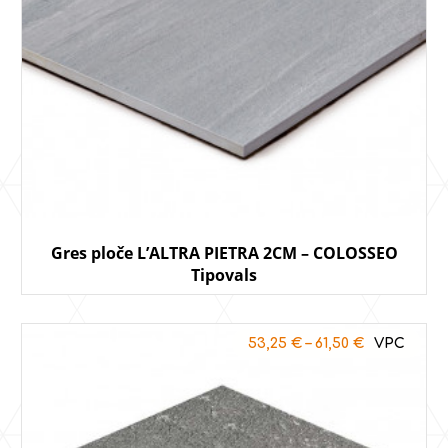
Gres ploče L’ALTRA PIETRA 2CM – COLOSSEO
Tipovals
53,25
€
–
61,50
€