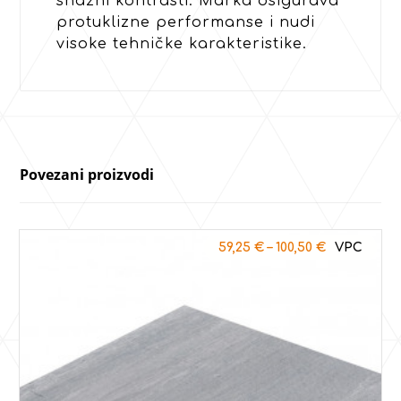
snažni kontrasti. Marka osigurava
protuklizne performanse i nudi
visoke tehničke karakteristike.
Povezani proizvodi
59,25
€
–
100,50
€