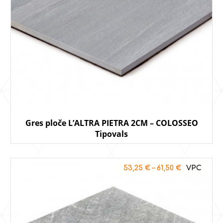
Gres ploče L’ALTRA PIETRA 2CM – COLOSSEO
Tipovals
53,25
€
–
61,50
€