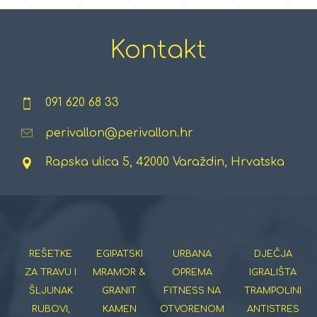
Kontakt
091 620 68 33
perivallon@perivallon.hr
Rapska ulica 5, 42000 Varaždin, Hrvatska
REŠETKE
EGIPATSKI
URBANA
DJEČJA
ZA TRAVU I
MRAMOR &
OPREMA
IGRALIŠTA
ŠLJUNAK
GRANIT
FITNESS NA
TRAMPOLINI
RUBOVI,
KAMEN
OTVORENOM
ANTISTRES