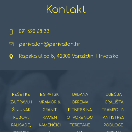
Kontakt
091 620 68 33
perivallon@perivallon.hr
Rapska ulica 5, 42000 Varaždin, Hrvatska
REŠETKE
EGIPATSKI
URBANA
DJEČJA
ZA TRAVU I
MRAMOR &
OPREMA
IGRALIŠTA
ŠLJUNAK
GRANIT
FITNESS NA
TRAMPOLINI
RUBOVI,
KAMEN
OTVORENOM
ANTISTRES
PALISADE,
KAMENČIĆI
TERETANE
PODLOGE