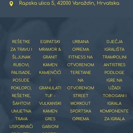
Rapska ulica 5, 42000 Varaždin, Hrvatska
REŠETKE
EGIPATSKI
URBANA
DJEČJA
ZA TRAVU I
MRAMOR &
OPREMA
IGRALIŠTA
ŠLJUNAK
GRANIT
FITNESS NA
TRAMPOLINI
RUBOVI,
KAMEN
OTVORENOM
ANTISTRES
PALISADE,
KAMENČIĆI
TERETANE
PODLOGE
POSUDE
I
NA
IGRE NA
POKLOPCI,
GRANULATI
OTVORENOM
UŽADI
REŠETKE,
TUF -
STREET
TOBOGANI I
ŠAHTOVI
VULKANSKI
WORKOUT
IGRALA
UMJETNA
KAMEN
SPORTSKA
KOMPONENTE
TRAVA
GRES
OPREMA
ZA IGRALA
USPORIVAČI
GABIONI