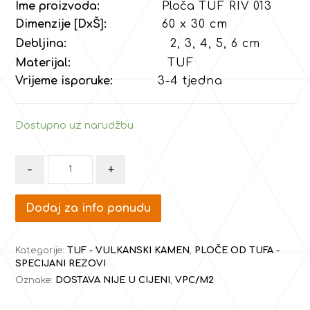
Ime proizvoda:
Ploča
TUF RIV 013
Dimenzije [DxŠ]:
60 x 30 cm
Debljina:
2, 3, 4, 5, 6 cm
Materijal:
TUF
Vrijeme isporuke:
3-4 tjedna
Dostupno uz narudžbu
-
+
Dodaj za info ponudu
Kategorije:
TUF - VULKANSKI KAMEN
,
PLOČE OD TUFA -
SPECIJANI REZOVI
Oznake:
DOSTAVA NIJE U CIJENI
,
VPC/M2