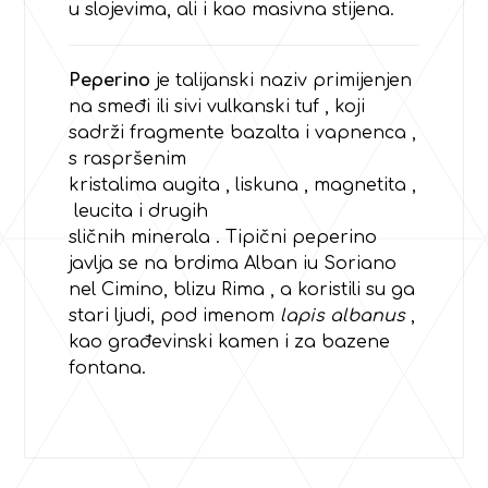
u slojevima, ali i kao masivna stijena.
Peperino
je talijanski naziv primijenjen
na smeđi ili sivi
vulkanski
tuf
, koji
sadrži fragmente
bazalta
i
vapnenca
,
s raspršenim
kristalima
augita
,
liskuna
,
magnetita
,
leucita
i
drugih
sličnih
minerala
.
Tipični peperino
javlja se na
brdima Alban
iu
Soriano
nel Cimino
, blizu
Rima
, a koristili su ga
stari ljudi, pod imenom
lapis albanus
,
kao građevinski kamen i za bazene
fontana.