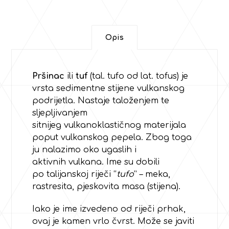
Opis
Pršinac
ili
tuf
(tal. tufo od lat. tofus) je
vrsta sedimentne stijene vulkanskog
podrijetla. Nastaje taloženjem te
sljepljivanjem
sitnijeg vulkanoklastičnog materijala
poput vulkanskog pepela. Zbog toga
ju nalazimo oko ugaslih i
aktivnih vulkana. Ime su dobili
po talijanskoj riječi “
tufo
” – meka,
rastresita, pjeskovita masa (stijena).
Iako je ime izvedeno od riječi prhak,
ovaj je kamen vrlo čvrst. Može se javiti