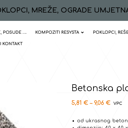
POKLOPCI, MREŽE, OGRADE UMJETN
, POSUDE ….
KOMPOZITI RESYSTA
POKLOPCI, REŠ
 I KONTAKT
Betonska pl
5,81
€
–
9,06
€
od ukrasnog betona