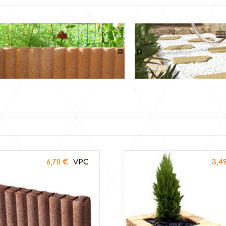
6,70
€
3,4