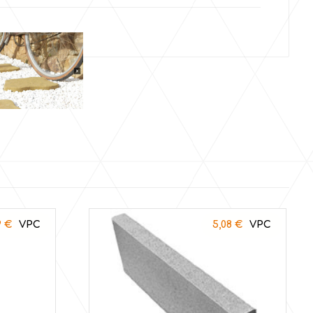
9
€
5,08
€