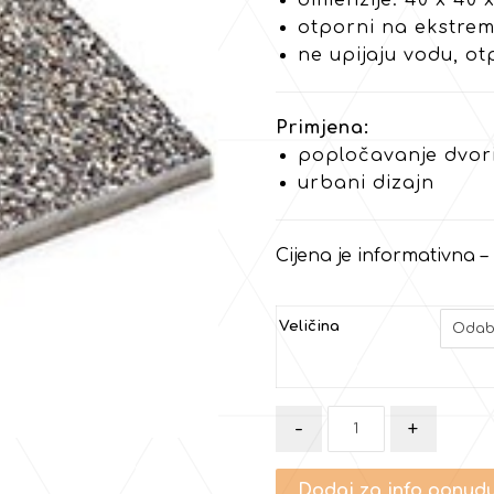
dimenzije: 40 x 40 x
otporni na ekstrem
ne upijaju vodu, ot
Primjena:
popločavanje dvori
urbani dizajn
Cijena je informativna 
Veličina
-
+
Dodaj za info ponud