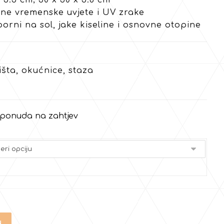
 3.5 cm; 50 x 50 x 3.8 cm
ne vremenske uvjete i UV zrake
porni na sol, jake kiseline i osnovne otopine
šta, okućnice, staza
– ponuda na zahtjev
u