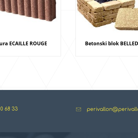
ura ECAILLE ROUGE
Betonski blok BELL
20 68 33
perivallon@perivall