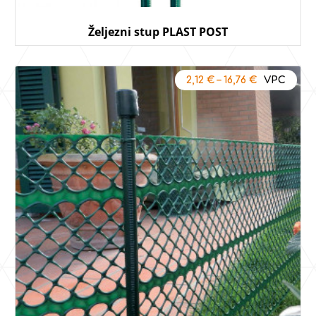
Željezni stup PLAST POST
2,12
€
–
16,76
€