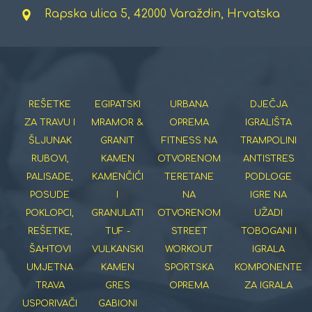
Rapska ulica 5, 42000 Varaždin, Hrvatska
REŠETKE
EGIPATSKI
URBANA
DJEČJA
ZA TRAVU I
MRAMOR &
OPREMA
IGRALIŠTA
ŠLJUNAK
GRANIT
FITNESS NA
TRAMPOLINI
RUBOVI,
KAMEN
OTVORENOM
ANTISTRES
PALISADE,
KAMENČIĆI
TERETANE
PODLOGE
POSUDE
I
NA
IGRE NA
POKLOPCI,
GRANULATI
OTVORENOM
UŽADI
REŠETKE,
TUF -
STREET
TOBOGANI I
ŠAHTOVI
VULKANSKI
WORKOUT
IGRALA
UMJETNA
KAMEN
SPORTSKA
KOMPONENTE
TRAVA
GRES
OPREMA
ZA IGRALA
USPORIVAČI
GABIONI