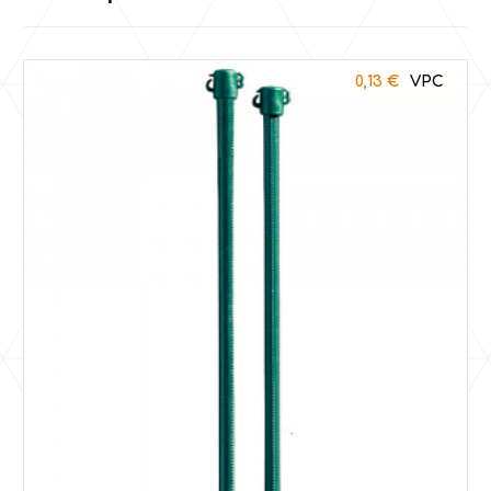
0,13
€