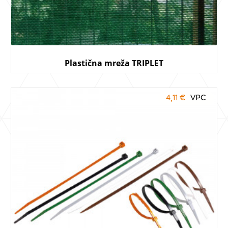
Plastična mreža TRIPLET
4,11
€