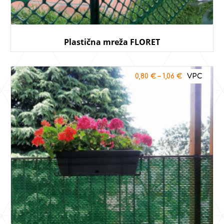
Plastična mreža FLORET
0,80
€
–
1,06
€