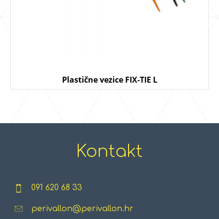
Plastične vezice FIX-TIE L
Kontakt
091 620 68 33
perivallon@perivallon.hr