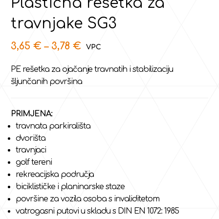
Plastična rešetka za
travnjake SG3
3,65
€
–
3,78
€
PE rešetka za ojačanje travnatih i stabilizaciju
šljunčanih površina
PRIMJENA:
travnata parkirališta
dvorišta
travnjaci
golf tereni
rekreacijska područja
biciklističke i planinarske staze
površine za vozila osoba s invaliditetom
vatrogasni putovi u skladu s DIN EN 1072: 1985