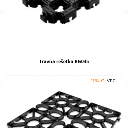
Travna rešetka RG035
17,94
€