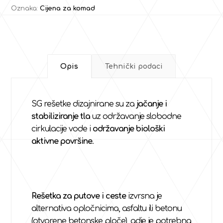
Oznaka:
Cijena za komad
Opis
Tehnički podaci
SG rešetke dizajnirane su za
jačanje i
stabiliziranje
tla
uz održavanje slobodne
cirkulacije vode i
održavanje biološki
aktivne površine
.
Rešetka za putove i ceste
izvrsna je
alternativa opločnicima, asfaltu ili betonu
(otvorene betonske ploče), gdje je potrebna