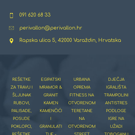
091 620 68 33
perivallon@perivallon.hr
Rapska ulica 5, 42000 Varaždin, Hrvatska
REŠETKE
EGIPATSKI
URBANA
DJEČJA
ZA TRAVU I
MRAMOR &
OPREMA
IGRALIŠTA
ŠLJUNAK
GRANIT
FITNESS NA
TRAMPOLINI
RUBOVI,
KAMEN
OTVORENOM
ANTISTRES
PALISADE,
KAMENČIĆI
TERETANE
PODLOGE
POSUDE
I
NA
IGRE NA
POKLOPCI,
GRANULATI
OTVORENOM
UŽADI
REŠETKE,
TUF -
STREET
TOBOGANI I