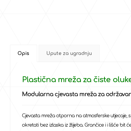
Opis
Upute za ugradnju
Plastična mreža za čiste ol
Modularna cjevasta mreža za održavanj
Cjevasta mreža otporna na atmosferske utjecaje, sprje
okretati bez izlaska iz žlijeba. Grančice i i lišće 