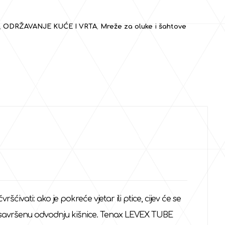
,
ODRŽAVANJE KUĆE I VRTA
,
Mreže za oluke i šahtove
ćivati: ako je pokreće vjetar ili ptice, cijev će se
 tako savršenu odvodnju kišnice. Tenax LEVEX TUBE