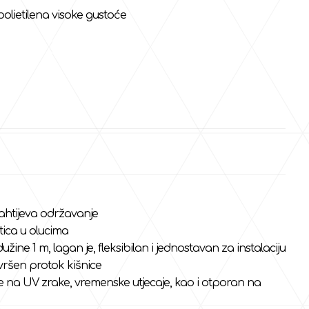
lietilena visoke gustoće
zahtijeva održavanje
tica u olucima
ne 1 m, lagan je, fleksibilan i jednostavan za instalaciju
ršen protok kišnice
e na UV zrake, vremenske utjecaje, kao i otporan na