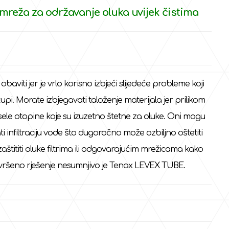
mreža za održavanje oluka uvijek čistima
aviti jer je vrlo korisno izbjeći slijedeće probleme koji
kupi. Morate izbjegavati taloženje materijala jer prilikom
sele otopine koje su izuzetno štetne za oluke. Oni mogu
i infiltraciju vode što dugoročno može ozbiljno oštetiti
 zaštititi oluke filtrima ili odgovarajućim mrežicama kako
savršeno rješenje nesumnjivo je Tenax LEVEX TUBE.