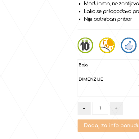
Modularan, ne zahtijeva
Lako se prilagođava pro
Nije potreban pribor
Boja
DIMENZIJE
-
+
Dodaj za info ponud