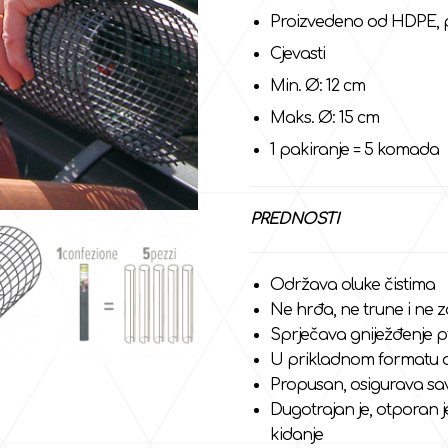
Proizvedeno od HDPE, po
Cjevasti
Min. Ø: 12 cm
Maks. Ø: 15 cm
1 pakiranje = 5 komada
PREDNOSTI
Održava oluke čistima
Ne hrđa, ne trune i ne 
Sprječava gniježđenje p
U prikladnom formatu duži
Propusan, osigurava sav
Dugotrajan je, otporan j
kidanje