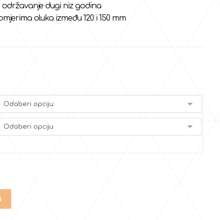
 održavanje dugi niz godina
mjerima oluka između 120 i 150 mm
u