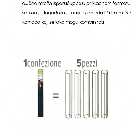
olučna mreža isporučuje se u prikladnom formatu d
se lako prilagođava promjeru između 12 i 15 cm. Ne
komada koji se lako mogu kombinirati.