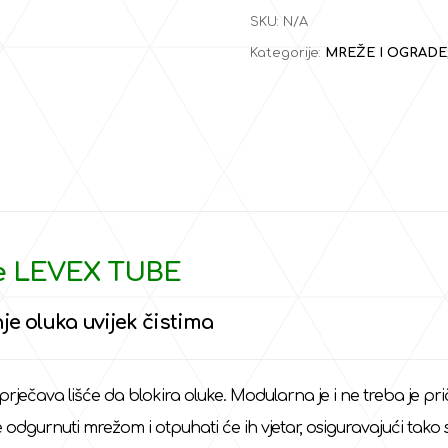
SKU:
N/A
Kategorije:
MREŽE I OGRADE
uke LEVEX TUBE
e oluka uvijek čistima
čava lišće da blokira oluke. Modularna je i ne treba je pričvrš
bit će odgurnuti mrežom i otpuhati će ih vjetar, osiguravajući