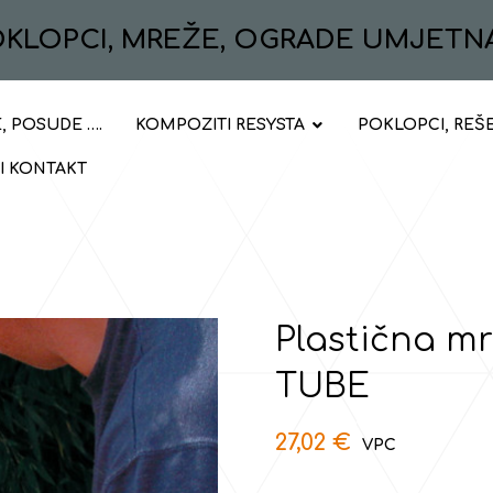
POKLOPCI, MREŽE, OGRADE UMJETN
, POSUDE ….
KOMPOZITI RESYSTA
POKLOPCI, REŠ
 I KONTAKT
Plastična mr
TUBE
27,02
€