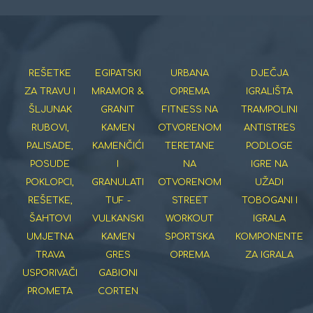
REŠETKE
EGIPATSKI
URBANA
DJEČJA
ZA TRAVU I
MRAMOR &
OPREMA
IGRALIŠTA
ŠLJUNAK
GRANIT
FITNESS NA
TRAMPOLINI
RUBOVI,
KAMEN
OTVORENOM
ANTISTRES
PALISADE,
KAMENČIĆI
TERETANE
PODLOGE
POSUDE
I
NA
IGRE NA
POKLOPCI,
GRANULATI
OTVORENOM
UŽADI
REŠETKE,
TUF -
STREET
TOBOGANI I
ŠAHTOVI
VULKANSKI
WORKOUT
IGRALA
UMJETNA
KAMEN
SPORTSKA
KOMPONENTE
TRAVA
GRES
OPREMA
ZA IGRALA
USPORIVAČI
GABIONI
PROMETA
CORTEN