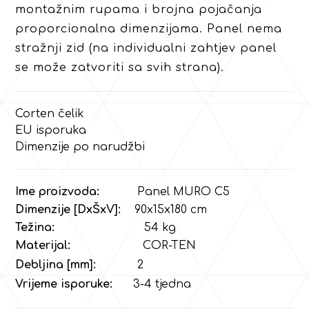
montažnim rupama i brojna pojačanja
proporcionalna dimenzijama. Panel nema
stražnji zid (na individualni zahtjev panel
se može zatvoriti sa svih strana).
Corten čelik
EU isporuka
Dimenzije po narudžbi
Ime proizvoda:
Panel MURO C5
Dimenzije [DxŠxV]:
90x15x180 cm
Težina:
54
kg
Materijal:
COR-TEN
Debljina [mm]:
2
Vrijeme isporuke:
3-4 tjedna