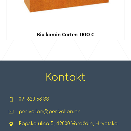
Bio kamin Corten TRIO C
Kontakt
091 620 68 33
perivallon@perivallon.hr
Rapska ulica 5, 42000 Varaždin, Hrvatska