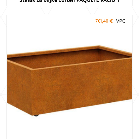
701,40
€