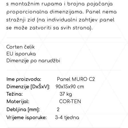
s montažnim rupama i brojna pojačanja
proporcionalna dimenzijama. Panel nema
stražnji zid (na individualni zahtjev panel
se može zatvoriti sa svih strana).
Corten čelik
EU isporuka
Dimenzije po narudžbi
Ime proizvoda:
Panel MURO C2
Dimenzije [DxŠxV]:
90x15x90 cm
Težina:
37
kg
Materijal:
COR-TEN
Debljina [mm]:
2
Vrijeme isporuke:
3-4 tjedna