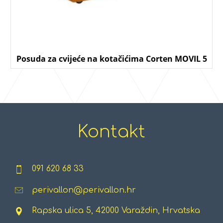
Posuda za cvijeće na kotačićima Corten MOVIL 5
Kontakt
091 620 68 33
perivallon@perivallon.hr
Rapska ulica 5, 42000 Varaždin, Hrvatska