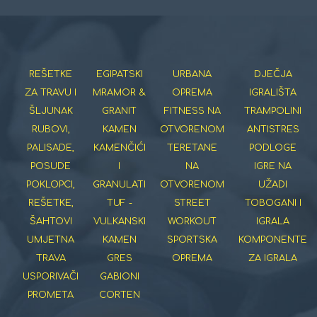
REŠETKE
EGIPATSKI
URBANA
DJEČJA
ZA TRAVU I
MRAMOR &
OPREMA
IGRALIŠTA
ŠLJUNAK
GRANIT
FITNESS NA
TRAMPOLINI
RUBOVI,
KAMEN
OTVORENOM
ANTISTRES
PALISADE,
KAMENČIĆI
TERETANE
PODLOGE
POSUDE
I
NA
IGRE NA
POKLOPCI,
GRANULATI
OTVORENOM
UŽADI
REŠETKE,
TUF -
STREET
TOBOGANI I
ŠAHTOVI
VULKANSKI
WORKOUT
IGRALA
UMJETNA
KAMEN
SPORTSKA
KOMPONENTE
TRAVA
GRES
OPREMA
ZA IGRALA
USPORIVAČI
GABIONI
PROMETA
CORTEN