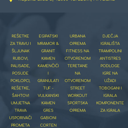
REŠETKE
EGIPATSKI
URBANA
DJEČJA
ZA TRAVU I
MRAMOR &
OPREMA
IGRALIŠTA
ŠLJUNAK
GRANIT
FITNESS NA
TRAMPOLINI
RUBOVI,
KAMEN
OTVORENOM
ANTISTRES
PALISADE,
KAMENČIĆI
TERETANE
PODLOGE
POSUDE
I
NA
IGRE NA
POKLOPCI,
GRANULATI
OTVORENOM
UŽADI
REŠETKE,
TUF -
STREET
TOBOGANI I
ŠAHTOVI
VULKANSKI
WORKOUT
IGRALA
UMJETNA
KAMEN
SPORTSKA
KOMPONENTE
TRAVA
GRES
OPREMA
ZA IGRALA
USPORIVAČI
GABIONI
PROMETA
CORTEN