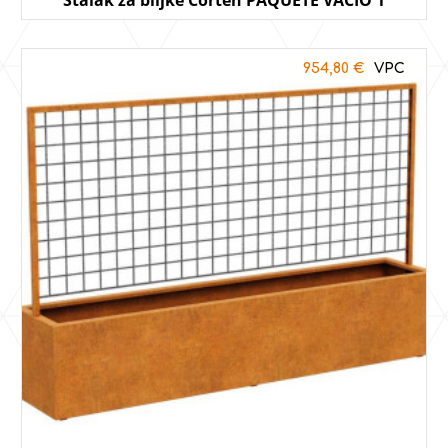
954,80
€