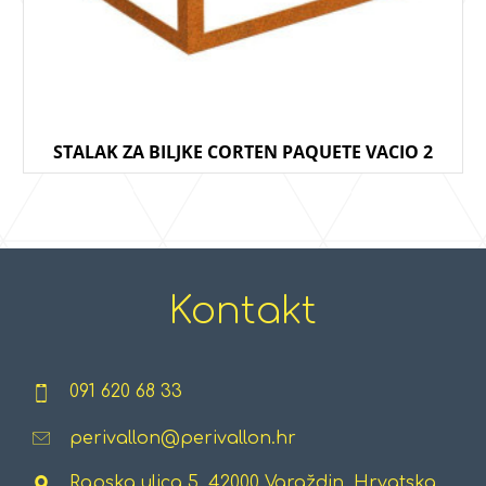
STALAK ZA BILJKE CORTEN PAQUETE VACIO 2
Kontakt
091 620 68 33
perivallon@perivallon.hr
Rapska ulica 5, 42000 Varaždin, Hrvatska