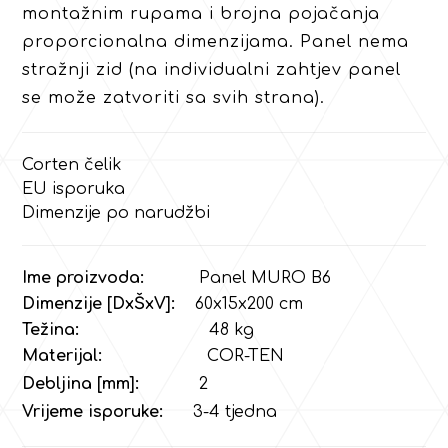
montažnim rupama i brojna pojačanja
proporcionalna dimenzijama. Panel nema
stražnji zid (na individualni zahtjev panel
se može zatvoriti sa svih strana).
Corten čelik
EU isporuka
Dimenzije po narudžbi
Ime proizvoda:
Panel MURO B6
Dimenzije [DxŠxV]:
60x15x200 cm
Težina:
48
kg
Materijal:
COR-TEN
Debljina [mm]:
2
Vrijeme isporuke:
3-4 tjedna