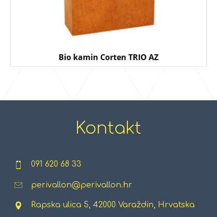
Bio kamin Corten TRIO AZ
Kontakt
091 620 68 33
perivallon@perivallon.hr
Rapska ulica 5, 42000 Varaždin, Hrvatska