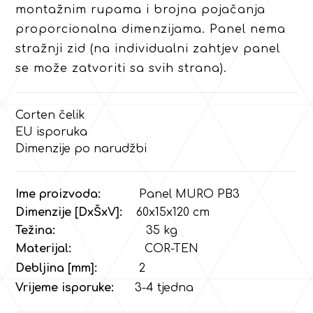
montažnim rupama i brojna pojačanja
proporcionalna dimenzijama. Panel nema
stražnji zid (na individualni zahtjev panel
se može zatvoriti sa svih strana).
Corten čelik
EU isporuka
Dimenzije po narudžbi
Ime proizvoda:
Panel MURO PB3
Dimenzije [DxŠxV]:
60x15x120 cm
Težina:
35
kg
Materijal:
COR-TEN
Debljina [mm]:
2
Vrijeme isporuke:
3-4 tjedna