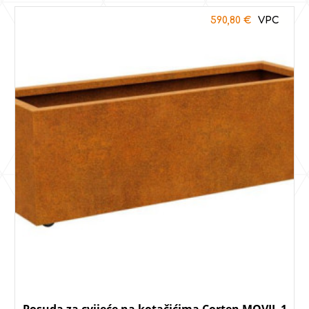
590,80
€
Posuda za cvijeće na kotačićima Corten MOVIL 1