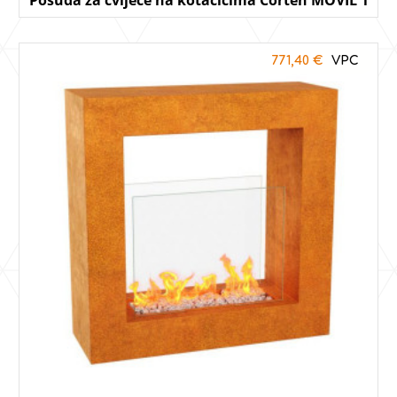
771,40
€