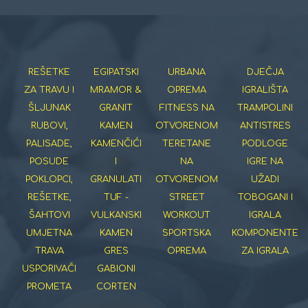
REŠETKE
EGIPATSKI
URBANA
DJEČJA
ZA TRAVU I
MRAMOR &
OPREMA
IGRALIŠTA
ŠLJUNAK
GRANIT
FITNESS NA
TRAMPOLINI
RUBOVI,
KAMEN
OTVORENOM
ANTISTRES
PALISADE,
KAMENČIĆI
TERETANE
PODLOGE
POSUDE
I
NA
IGRE NA
POKLOPCI,
GRANULATI
OTVORENOM
UŽADI
REŠETKE,
TUF -
STREET
TOBOGANI I
ŠAHTOVI
VULKANSKI
WORKOUT
IGRALA
UMJETNA
KAMEN
SPORTSKA
KOMPONENTE
TRAVA
GRES
OPREMA
ZA IGRALA
USPORIVAČI
GABIONI
PROMETA
CORTEN