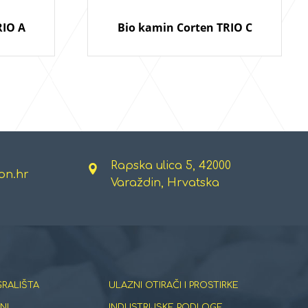
RIO A
Bio kamin Corten TRIO C
Rapska ulica 5, 42000
on.hr
Varaždin, Hrvatska
GRALIŠTA
ULAZNI OTIRAČI I PROSTIRKE
NI
INDUSTRIJSKE PODLOGE