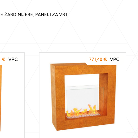
E ŽARDINIJERE
,
PANELI ZA VRT
0
€
771,40
€