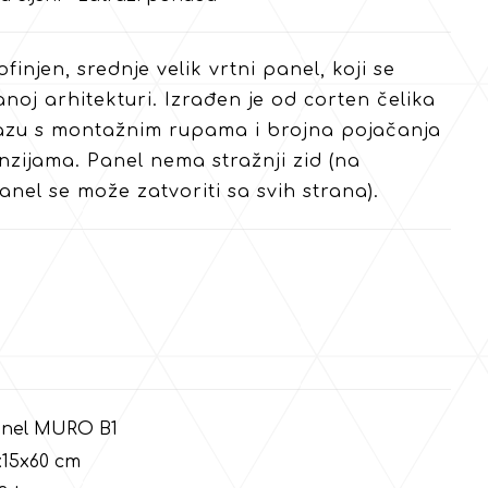
finjen, srednje velik vrtni panel, koji se
anoj arhitekturi. Izrađen je od corten čelika
azu s montažnim rupama i brojna pojačanja
zijama. Panel nema stražnji zid (na
anel se može zatvoriti sa svih strana).
 MURO B1
5x60 cm