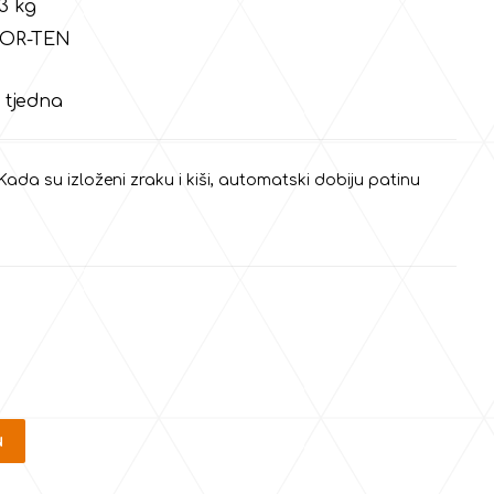
3
kg
TEN
tjedna
 Kada su izloženi zraku i kiši, automatski dobiju patinu
u