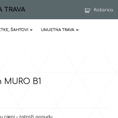
A TRAVA
Košarica
ETKE, ŠAHTOVI
UMJETNA TRAVA
n MURO B1
 u cijeni – zatraži ponudu