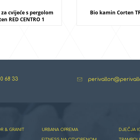
za cvijeće s pergolom
Bio kamin Corten T
ten RED CENTRO 1
20 68 33
perivallon@perivall
R & GRANIT
URBANA OPREMA
DJEČJA I
FITNESS NA OTVORENOM
TRAMPOLI