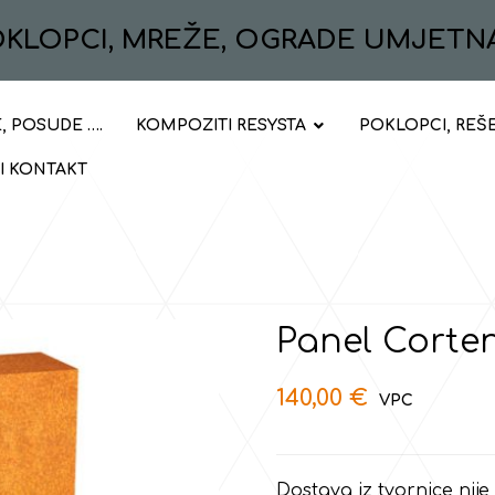
POKLOPCI, MREŽE, OGRADE UMJETN
, POSUDE ….
KOMPOZITI RESYSTA
POKLOPCI, REŠ
 I KONTAKT
Panel Corte
140,00
€
Dostava iz tvornice nije