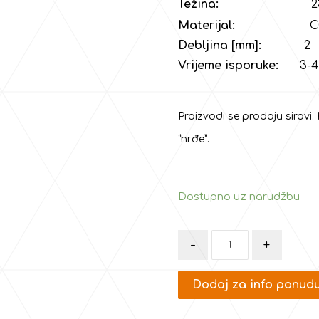
Težina:
2
Materijal:
COR-
Debljina [mm]:
2
Vrijeme isporuke:
3-4 
Proizvodi se prodaju sirovi.
“hrđe”.
Dostupno uz narudžbu
-
+
Dodaj za info ponud