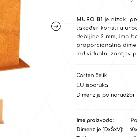
MURO B1
je nizak, pro
također koristi u urb
debljine 2 mm, ima b
proporcionalna dimen
individualni zahtjev p
Corten čelik
EU isporuka
Dimenzije po narudžbi
Ime proizvoda:
Panel
Dimenzije [DxŠxV]:
60x1