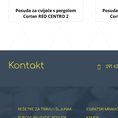
Posuda za cvijeće s pergolom
Posuda 
Corten RED CENTRO 2
Cor
Kontakt
091 6
REŠETKE ZA TRAVU I ŠLJUNAK
EGIPATSKI MRAMO
RUBOVI, PALISADE, POSUDE
KAMEN