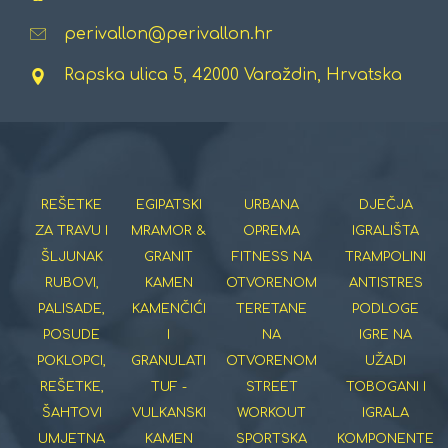
perivallon@perivallon.hr
Rapska ulica 5, 42000 Varaždin, Hrvatska
REŠETKE
EGIPATSKI
URBANA
DJEČJA
ZA TRAVU I
MRAMOR &
OPREMA
IGRALIŠTA
ŠLJUNAK
GRANIT
FITNESS NA
TRAMPOLINI
RUBOVI,
KAMEN
OTVORENOM
ANTISTRES
PALISADE,
KAMENČIĆI
TERETANE
PODLOGE
POSUDE
I
NA
IGRE NA
POKLOPCI,
GRANULATI
OTVORENOM
UŽADI
REŠETKE,
TUF -
STREET
TOBOGANI I
ŠAHTOVI
VULKANSKI
WORKOUT
IGRALA
UMJETNA
KAMEN
SPORTSKA
KOMPONENTE