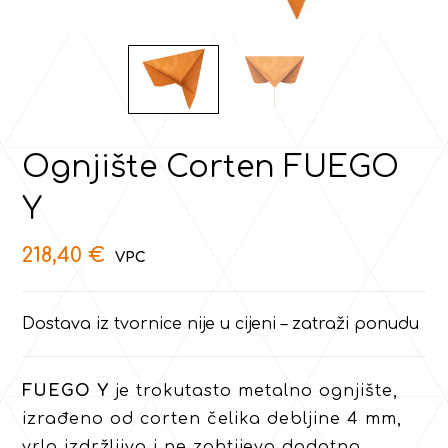
Ognjište Corten FUEGO
Y
218,40
€
Dostava iz tvornice nije u cijeni – zatraži ponudu
FUEGO Y
je trokutasto metalno ognjište,
izrađeno od corten čelika debljine 4 mm,
vrlo izdržljivo i ne zahtijeva dodatno