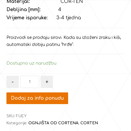
Materijal:
COR-TEN
Debljina [mm]:
4
Vrijeme isporuke:
3-4 tjedna
Proizvodi se prodaju sirovi. Kada su izloženi zraku i kiši,
automatski dobiju patinu “hrđe”.
Dostupno uz narudžbu
-
+
Dodaj za info ponudu
SKU:
FUEY
Kategorije:
OGNJIŠTA OD CORTENA
,
CORTEN